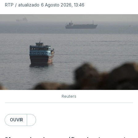
organização está na “fase final de preparação de
RTP
/
atualizado 6 Agosto 2026, 13:46
vários contratos” e que um deles “diz respeito às
instalações de apoio à Força Internacional de
Estabilização”.
“Este contrato será um dos muitos essenciais para
o futuro de Gaza”, acrescenta este funcionário.
Inicialmente, os
planos para esta base militar
para
uma futura Força Internacional de Estabilização
previam uma capacidade para 5.000 militares.
Reuters
Em novembro de 2025, uma resolução do
Conselho de Segurança da ONU aprovou o
OUVIR
estabelecimento de uma Força Internacional de
Estabilização para Gaza, sendo ainda incerto, a