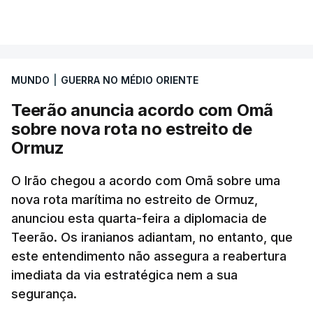
Segundo o diário britânico
The Guardian
, este
VER MAIS
posto avançado deverá abrigar tropas
marroquinas. O contrato foi concedido à Arkel
International, uma empresa com sede no Louisiana
MUNDO
|
GUERRA NO MÉDIO ORIENTE
que já colaborou com a Administração norte-
americana em projetos no Médio Oriente,
Teerão anuncia acordo com Omã
nomeadamente no Iraque.
sobre nova rota no estreito de
Ormuz
Com uma área muito reduzida,
esta pequena base
militar deverá ficar nos 60 por cento de
O Irão chegou a acordo com Omã sobre uma
nova rota marítima no estreito de Ormuz,
território de Gaza que Israel controla e a cerca
anunciou esta quarta-feira a diplomacia de
de 1,5 quilómetros da fronteira com Israel.
Teerão. Os iranianos adiantam, no entanto, que
Permite, desta forma, uma extração rápida em
este entendimento não assegura a reabertura
caso de ataque.
imediata da via estratégica nem a sua
segurança.
Segundo um funcionário do Conselho de Paz, a