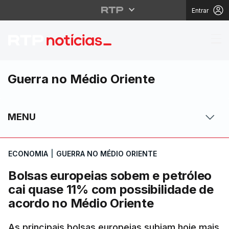
Entrar
Bolsas europeias sobe
Guerra no Médio Oriente
MENU
ECONOMIA
|
GUERRA NO MÉDIO ORIENTE
Bolsas europeias sobem e petróleo
cai quase 11% com possibilidade de
acordo no Médio Oriente
As principais bolsas europeias subiam hoje mais