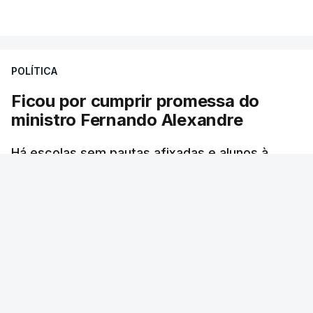
VER MAIS
por causa dos violentos incêndios no Canadá
POLÍTICA
Ficou por cumprir promessa do
ministro Fernando Alexandre
Há escolas sem pautas afixadas e alunos à
espera das reapreciações. O processo não
ficou fechado na sexta-feira como estava
previsto. Vários agrupamentos receberam os
dados com atraso e erros. O ministro da
Educação tinha garantido que as pautas seriam
todas afixadas na sexta-feira.
RTP
/
atualizado 8 Agosto 2026, 21:10