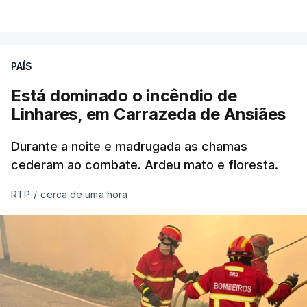
VER MAIS
Éum cenário de terror, descreve o primeiro-ministro
da Columbia Britânica, David Iby.
PAÍS
Está dominado o incêndio de
ERRO
100
Linhares, em Carrazeda de Ansiães
ERROR ON HTML5 MEDIA ELEMENT
Durante a noite e madrugada as chamas
ESTE CONTEÚDO ESTÁ NESTE
cederam ao combate. Ardeu mato e floresta.
MOMENTO INDISPONÍVEL
RTP
/
cerca de uma hora
As autoridades canadianas estimam que vai levar
dias ou semanas para controlar o fogo. Mais de
dois mil operacionais estão no terreno no combate