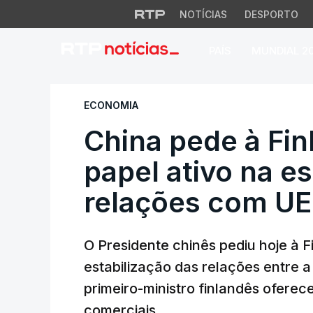
NOTÍCIAS
DESPORTO
PAÍS
MUNDIAL 2
China pede à Finlâ
ECONOMIA
China pede à Fi
papel ativo na es
relações com UE
O Presidente chinês pediu hoje à 
estabilização das relações entre 
primeiro-ministro finlandês oferec
comerciais.