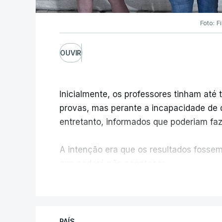
Foto: F
OUVIR
Inicialmente, os professores tinham até t
provas, mas perante a incapacidade de d
entretanto, informados que poderiam fazê
A intenção era que os resultados fossem 
que poderá não acontecer.
V
No domingo, estavam concluídos cerca d
reapreciação, mas Cristina Mota, porta-
que o processo esteja concluído a tempo
PAÍS