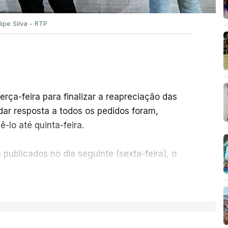
ilipe Silva - RTP
erça-feira para finalizar a reapreciação das
ar resposta a todos os pedidos foram,
-lo até quinta-feira.
publicados no dia seguinte (sexta-feira), o
ER MAIS
e 50 por cento dos mais de 20 mil pedidos de
voz da Missão Escola Pública, tem dúvidas de
.