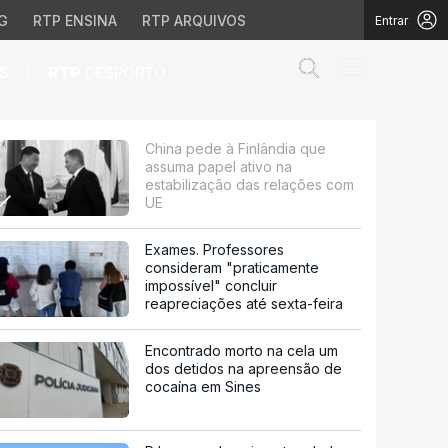
G
RTP ENSINA
RTP ARQUIVOS
Entrar
Abrir campo de
|
S
RTP
DESPORTO
ativo na estabilização 
China pede à Finlândia que
assuma papel ativo na
estabilização das relações com
UE
Exames. Professores
consideram "praticamente
impossível" concluir
reapreciações até sexta-feira
Encontrado morto na cela um
dos detidos na apreensão de
cocaína em Sines