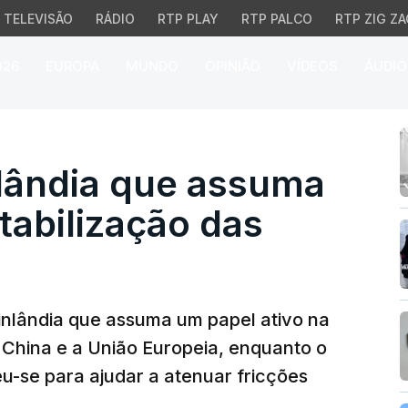
TELEVISÃO
RÁDIO
RTP PLAY
RTP PALCO
RTP ZIG ZA
026
EUROPA
MUNDO
OPINIÃO
VÍDEOS
ÁUDIO
ndia que assuma papel 
nlândia que assuma
tabilização das
Finlândia que assuma um papel ativo na
a China e a União Europeia, enquanto o
eu-se para ajudar a atenuar fricções