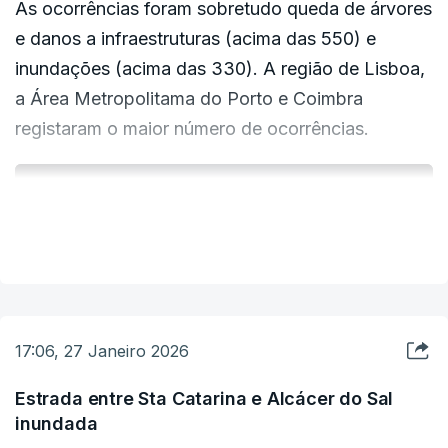
As ocorrências foram sobretudo queda de árvores
e danos a infraestruturas (acima das 550) e
inundações (acima das 330). A região de Lisboa,
a Área Metropolitama do Porto e Coimbra
registaram o maior número de ocorrências.
ERRO
VER MAIS
100
ERROR ON HTML5 MEDIA ELEMENT
ESTE CONTEÚDO ESTÁ NESTE MOMENTO
INDISPONÍVEL
17:06, 27 Janeiro 2026
Estrada entre Sta Catarina e Alcácer do Sal
inundada
O próximo período "crítico" de mau tempo é