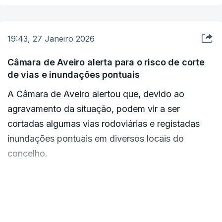
do Mar e da Atmosfera (IPMA) qualificou como "ciclogénese
explosiva", termo utilizado para depressões de forte
intensidade, tanto em vento como em chuva.
19:43, 27 Janeiro 2026
Câmara de Aveiro alerta para o risco de corte
de vias e inundações pontuais
A Câmara de Aveiro alertou que, devido ao
agravamento da situação, podem vir a ser
cortadas algumas vias rodoviárias e registadas
inundações pontuais em diversos locais do
concelho.
Numa nota, a autarquia diz que se encontra atenta
e a acompanhar permanentemente a evolução da
VER MAIS
situação, em articulação com o dispositivo de