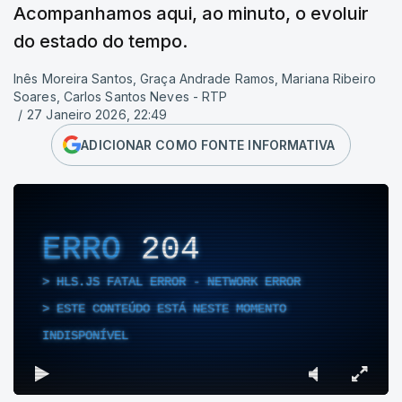
Acompanhamos aqui, ao minuto, o evoluir
do estado do tempo.
Inês Moreira Santos, Graça Andrade Ramos, Mariana Ribeiro
Soares, Carlos Santos Neves - RTP
/
27 Janeiro 2026, 22:49
ADICIONAR COMO FONTE INFORMATIVA
ERRO
204
HLS.JS FATAL ERROR - NETWORK ERROR
ESTE CONTEÚDO ESTÁ NESTE MOMENTO
INDISPONÍVEL