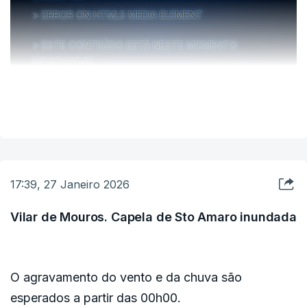
ERROR ON HTML5 MEDIA ELEMENT
No que toca a habitações, o risco está apenas
identificado na localidade do Cabouco.
ESTE CONTEÚDO ESTÁ NESTE MOMENTO
INDISPONÍVEL
Lusa
VER MAIS
17:39, 27 Janeiro 2026
Vilar de Mouros. Capela de Sto Amaro inundada
O agravamento do vento e da chuva são
esperados a partir das 00h00.