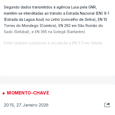
Segundo dados transmitidos à agência Lusa pela GNR,
mantêm-se interditadas ao trânsito a Estrada Nacional (EN) 9-1
(Estrada da Lagoa Azul) no Linhó (concelho de Sintra), EN 10
Torres do Mondego (Coimbra), EN 262 em São Romão do
Sado (Setúbal), e EN 365 na Golegã (Santarém).
Estão também suspensas à circulação a EN 3-2 em Valada
(Vale de Santarém), EN 8-2 em Casal Lourim (Lourinhã), EN
205-1, em Rio Tinto (Braga), EN 358-2 em Constância (distrito
VER MAIS
de Santarém), EN 9 em Torres Vedras (distrito de Lisboa), EN
329 Vila Chã do Monte - Tarouca (distrito de Viseu), e EN 202-
2 em Sistelo (distrito de Viana do Castelo).
Estão ainda cortadas a EN 245 Fronteira (distrito de
Portalegre), EN 361 na Lourinhã (Lisboa) e a EN 246-1 em
MOMENTO-CHAVE
Portagem (distrito de Portalegre).
20:15, 27 Janeiro 2026
De acordo com a GNR, há ainda troços fechados na rede
viária do Maciço Central da Serra da Estrela, devido à queda