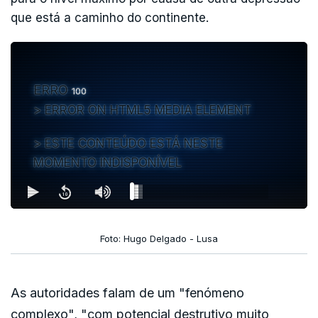
que está a caminho do continente.
ERRO
100
ERROR ON HTML5 MEDIA ELEMENT
ESTE CONTEÚDO ESTÁ NESTE
MOMENTO INDISPONÍVEL
Foto: Hugo Delgado - Lusa
As autoridades falam de um "fenómeno
complexo", "com potencial destrutivo muito