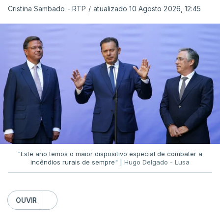
Cristina Sambado - RTP
/
atualizado 10 Agosto 2026, 12:45
O diretor da PJ aproveitou ainda para apelar à
serenidade interna e externa
da instituição e diz
que só a investigação vai permitir apurar se houve
ou não imprudências.
Já a ministra da Justiça, em reação à auditoria
feita à Polícia Judiciária, disse que a ação pautou-
se por um único objetivo:
"proteger a PJ e
defender as instituições"
.
"Este ano temos o maior dispositivo especial de combater a
incêndios rurais de sempre" |
Hugo Delgado - Lusa
ERRO
100
OUVIR
ERROR ON HTML5 MEDIA ELEMENT