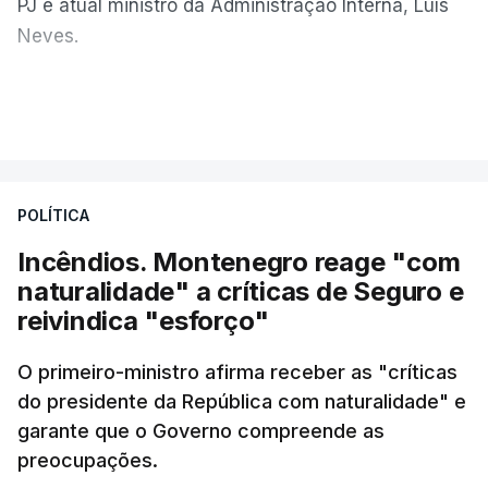
PJ e atual ministro da Administração Interna, Luís
Neves.
Carlos Cabreiro diz que a imagem da PJ não sai
VER MAIS
manchada porque
"é uma instituição com provas
dadas, com 81 anos de história e com cerca de
cinco mil trabalhadores, que, apesar de tudo e
POLÍTICA
das notícias que são dadas diariamente,
continuam a trabalhar"
.
Incêndios. Montenegro reage "com
naturalidade" a críticas de Seguro e
reivindica "esforço"
ERRO
100
O primeiro-ministro afirma receber as "críticas
ERROR ON HTML5 MEDIA ELEMENT
do presidente da República com naturalidade" e
garante que o Governo compreende as
ESTE CONTEÚDO ESTÁ NESTE
preocupações.
MOMENTO INDISPONÍVEL