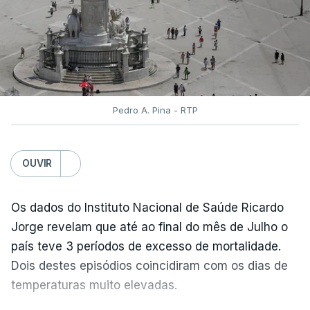
assegurou que as pautas serão afixadas durante a
tarde.
A tutela justificou a demora no processo de
reapreciações com o "elevado número de
pedidos"
, que este ano ultrapassou os 20 mil,
Pedro A. Pina - RTP
mais do triplo face ao ano passado.
Após a publicação desses resultados, os alunos
OUVIR
terão três dias para submeter a candidatura à 1.ª
fase do concurso de acesso ao ensino superior
Os dados do Instituto Nacional de Saúde Ricardo
caso só então reúnam as condições para
Jorge revelam que até ao final do mês de Julho o
concorrer, ou alterar a candidatura já submetida.
país teve 3 períodos de excesso de mortalidade.
Pela primeira vez este ano, os exames nacionais
Dois destes episódios coincidiram com os dias de
do ensino secundário foram avaliados em formato
temperaturas muito elevadas.
digital, mas o processo registou várias falhas