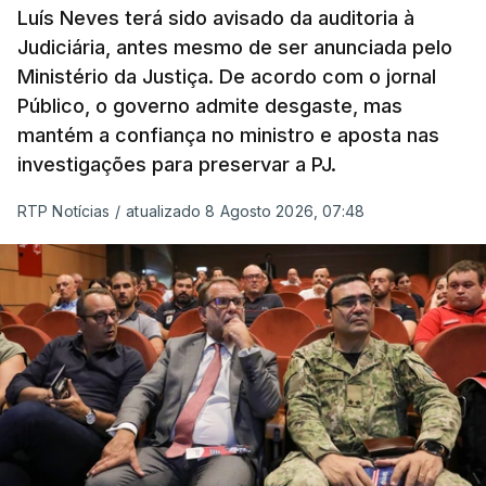
prazo de 60 dias, os imigrantes terão que ser
Luís Neves terá sido avisado da auditoria à
Judiciária, antes mesmo de ser anunciada pelo
libertados,
ainda que os seus pedidos de asilo
Ministério da Justiça. De acordo com o jornal
tenham sido rejeitados pelas autoridades
Público, o governo admite desgaste, mas
competentes”, referem.
mantém a confiança no ministro e aposta nas
investigações para preservar a PJ.
“Isto é de uma enorme irresponsabilidade
e
muito injusto para aqueles cidadãos estrangeiros
RTP Notícias
/
atualizado 8 Agosto 2026, 07:48
que cumpriram efetivamente todos os passos para
poderem entrar e residir legalmente em Portugal”,
acrescenta, concluindo que
“são exactamente
este tipo de actos políticos irresponsáveis que
produzem o designado efeito de chamada, ou
por outras palavras, são estes buracos na lei
que são usados pelas redes de tráfico de seres
humanos para trazer pessoas para a Europa”
.