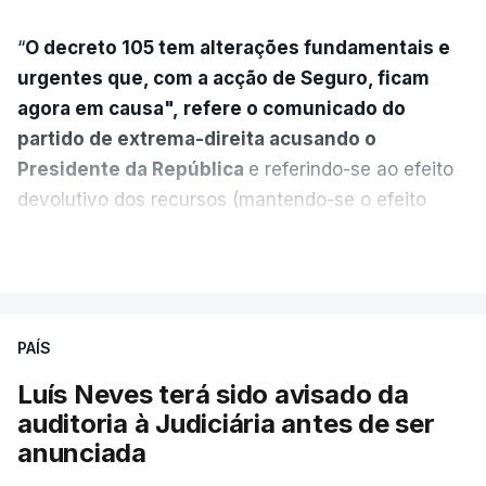
“
O decreto 105 tem alterações fundamentais e
urgentes que, com a acção de Seguro, ficam
agora em causa", refere o comunicado do
partido de extrema-direita acusando o
Presidente da República
e referindo-se ao efeito
devolutivo dos recursos (mantendo-se o efeito
suspensivo) e o aumento do prazo para detenção
VER MAIS
em centro de acolhimento temporário.
Chega refere ainda que Seguro tem reservas
PAÍS
quanto à possibilidade de expulsar do país
cidadãos adultos em situação ilegal, se
Luís Neves terá sido avisado da
tiverem filhos menores.
auditoria à Judiciária antes de ser
anunciada
“Com esta acção de Seguro, sendo atingido o