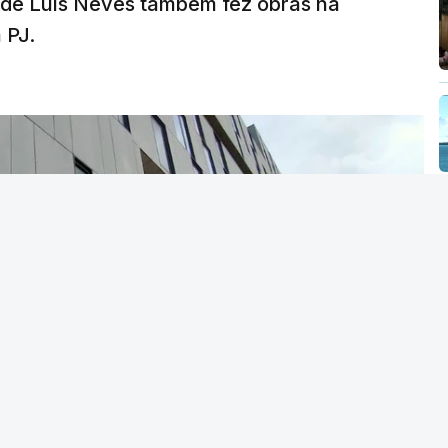
a de Luís Neves também fez obras na
 PJ.