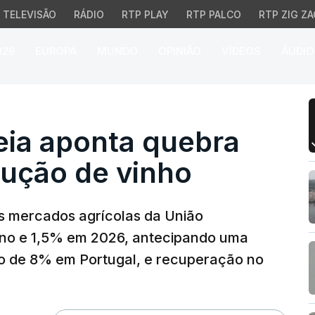
TELEVISÃO
RÁDIO
RTP PLAY
RTP PALCO
RTP ZIG ZA
026
EUROPA
MUNDO
OPINIÃO
VÍDEOS
ÁUDIO
 aponta quebra históri
ia aponta quebra
dução de vinho
s mercados agrícolas da União
ano e 1,5% em 2026, antecipando uma
ndo de 8% em Portugal, e recuperação no