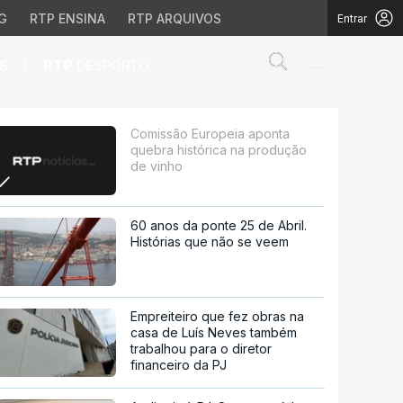
G
RTP ENSINA
RTP ARQUIVOS
Entrar
Abrir campo de
|
S
RTP
DESPORTO
ca na produção de vinho
Comissão Europeia aponta
quebra histórica na produção
de vinho
60 anos da ponte 25 de Abril.
Histórias que não se veem
Empreiteiro que fez obras na
casa de Luís Neves também
trabalhou para o diretor
financeiro da PJ