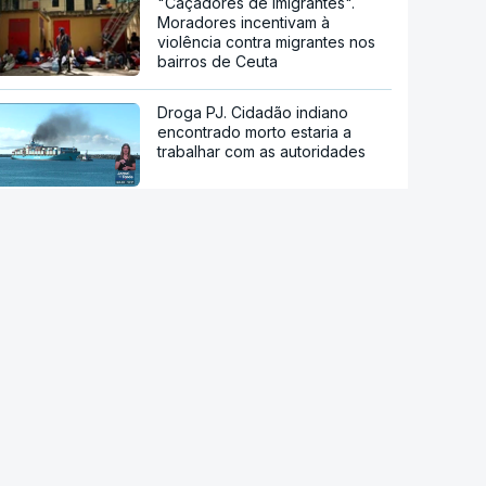
"Caçadores de imigrantes".
Moradores incentivam à
violência contra migrantes nos
bairros de Ceuta
Droga PJ. Cidadão indiano
encontrado morto estaria a
trabalhar com as autoridades
Conselho da Paz de Trump
emitiu contrato para construção
de base militar
Ataque ucraniano à Rússia com
número recorde de drones
Teerão anuncia acordo com
Omã sobre nova rota no estreito
de Ormuz