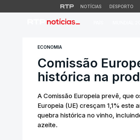
NOTÍCIAS
DESPORTO
PAÍS
MUNDIAL 2
Comissão Europeia
ECONOMIA
Comissão Europe
histórica na pro
A Comissão Europeia prevê, que o
Europeia (UE) cresçam 1,1% este 
quebra histórica no vinho, inclui
azeite.