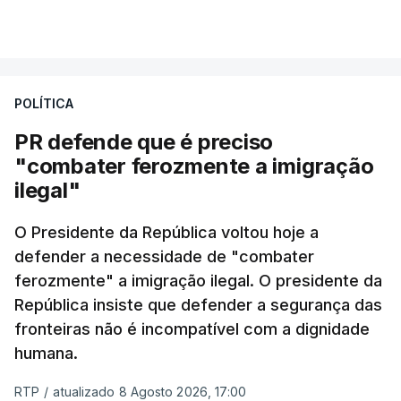
milhas náuticas ao largo de Sines.
VER MAIS
A apreensão aconteceu na tarde desta sexta-feira,
desencadeando uma ação de prevenção
POLÍTICA
desencadeada pela Polícia Judiciária, em
PR defende que é preciso
articulação com a Marinha, a Autoridade Marítima
"combater ferozmente a imigração
Nacional e a Força Aérea.
ilegal"
O ano de 2026 tem sido um ano de recordes: foi
O Presidente da República voltou hoje a
apreendida mais cocaína até ao momento de que
defender a necessidade de "combater
em todo o ano de 2025.
ferozmente" a imigração ilegal. O presidente da
A ação de prevenção visa a deteção em alto mar
República insiste que defender a segurança das
de embarcações de alta velocidade (EAV) que
fronteiras não é incompatível com a dignidade
humana.
utilizam a costa nacional para o tráfico de droga.
RTP
/
atualizado 8 Agosto 2026, 17:00
c/ Lusa