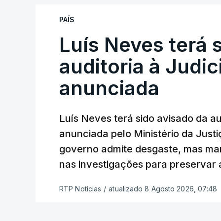
“Com esta acção de Seguro, sendo atin
PAÍS
terão que ser libertados,
ainda que os 
Luís Neves terá 
pelas autoridades competentes”, refere
auditoria à Judic
“Isto é de uma enorme irresponsabili
anunciada
estrangeiros que cumpriram efetivament
residir legalmente em Portugal”, acresc
tipo de actos políticos irresponsávei
Luís Neves terá sido avisado da au
chamada, ou por outras palavras, são 
anunciada pelo Ministério da Justi
redes de tráfico de seres humanos pa
governo admite desgaste, mas man
nas investigações para preservar 
Termina enfatizando que, como no caso 
morte de pessoas e mesmo de crianças.
RTP Notícias
/
atualizado 8 Agosto 2026, 07:48
O texto final desta iniciativa legislativ