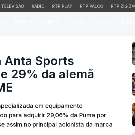
TELEVISÃO
RÁDIO
RTP PLAY
RTP PALCO
RTP ZIG ZA
026
EUROPA
MUNDO
OPINIÃO
VÍDEOS
ÁUDIO
nta Sports acorda com
 Anta Sports
de 29% da alemã
ME
specializada em equipamento
rdo para adquirir 29,06% da Puma por
e assim no principal acionista da marca