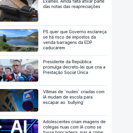
Exames. Ainda falta afixar parte
das notas das reapreciações
PS quer que Governo esclareça
se há risco de impostos da
venda barragens da EDP
caducarem
Presidente da República
promulga decreto-lei que cria a
Prestação Social Única
Vítimas de `nudes` criadas com
IA mudam de escola para
escapar ao `bullying`
Adolescentes criam imagens de
colegas nuas com IA como se
fosse brincadeira, mas é crime