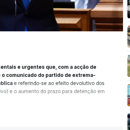
entais e urgentes que, com a acção de
e o comunicado do partido de extrema-
ública
e referindo-se ao efeito devolutivo dos
ivo) e o aumento do prazo para detenção em
ervas quanto à possibilidade de expulsar
ER MAIS
legal, se tiverem filhos menores.