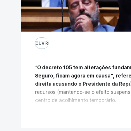
OUVIR
“
O decreto 105 tem alterações fundam
Seguro, ficam agora em causa", refer
direita acusando o Presidente da Rep
recursos (mantendo-se o efeito suspens
centro de acolhimento temporário.
Chega refere ainda que Seguro tem res
V
do país cidadãos adultos em situação i