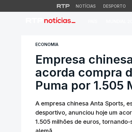
NOTÍCIAS
DESPORTO
PAÍS
MUNDIAL 2
Empresa chinesa A
ECONOMIA
Empresa chinesa
acorda compra 
Puma por 1.505 
A empresa chinesa Anta Sports, e
desportivo, anunciou hoje um aco
1.505 milhões de euros, tornando-s
alemã.