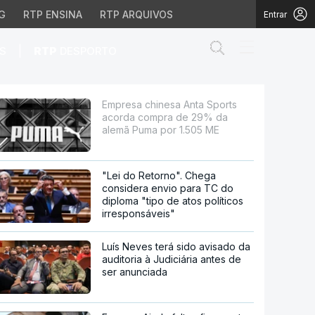
G
RTP ENSINA
RTP ARQUIVOS
Entrar
Abrir campo de
|
S
RTP
DESPORTO
pra de 29% da alemã P
Empresa chinesa Anta Sports
acorda compra de 29% da
alemã Puma por 1.505 ME
"Lei do Retorno". Chega
considera envio para TC do
diploma "tipo de atos políticos
irresponsáveis"
Luís Neves terá sido avisado da
auditoria à Judiciária antes de
ser anunciada