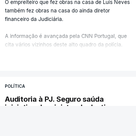
O empreiteiro que fez obras na casa de Luís Neves
também fez obras na casa do ainda diretor
financeiro da Judiciária.
A informação é avançada pela CNN Portugal, que
cita vários vizinhos deste alto quadro da polícia.
VER MAIS
Foi o diretor financeiro, Álvaro Pires, que assumiu a
responsabilidade de sugerir as instalações da
Construbarcelos para acolher um atrelado
POLÍTICA
apreendido numa operação de droga.
Auditoria à PJ. Seguro saúda
iniciativa da ministra da Justiça
O presidente da República saudou a auditoria
aberta pela ministra da Justiça à Polícia