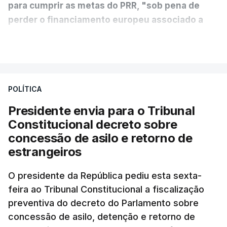
para cumprir as metas do PRR, "sob pena de
perder o financiamento europeu associado a
essa reforma específica".
VER MAIS
António José Seguro entende que a reforma reúne
treze apoios sociais "num só" e pretende "tornar o
POLÍTICA
sistema mais simples, mais justo e transparente".
Presidente envia para o Tribunal
"Sempre que seja possível reduzir burocracias,
Constitucional decreto sobre
eliminar sobreposições e garantir que os apoios
concessão de asilo e retorno de
chegam a quem mais necessita, estaremos a dar
estrangeiros
um passo na direção certa", argumenta o
O presidente da República pediu esta sexta-
Presidente da República.
feira ao Tribunal Constitucional a fiscalização
preventiva do decreto do Parlamento sobre
Assegurar que "ninguém é
concessão de asilo, detenção e retorno de