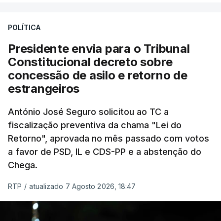
António José Seguro entende que a reforma reúne
treze apoios sociais "num só" e pretende "tornar o
POLÍTICA
sistema mais simples, mais justo e transparente".
Presidente envia para o Tribunal
"Sempre que seja possível reduzir burocracias,
Constitucional decreto sobre
eliminar sobreposições e garantir que os apoios
concessão de asilo e retorno de
chegam a quem mais necessita, estaremos a dar
estrangeiros
um passo na direção certa", argumenta o
António José Seguro solicitou ao TC a
Presidente da República.
fiscalização preventiva da chama "Lei do
Retorno", aprovada no mês passado com votos
Assegurar que "ninguém é
a favor de PSD, IL e CDS-PP e a abstenção do
prejudicado"
Chega.
RTP
/
atualizado 7 Agosto 2026, 18:47
O Preisdente deixa, no entanto, deixa alguns
avisos:
uma reforma desta dimensão "deve ter