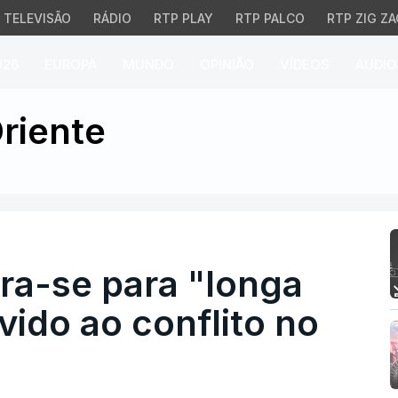
TELEVISÃO
RÁDIO
RTP PLAY
RTP PALCO
RTP ZIG ZA
026
EUROPA
MUNDO
OPINIÃO
VÍDEOS
ÁUDIO
se para "longa instabil
riente
ra-se para "longa
vido ao conflito no