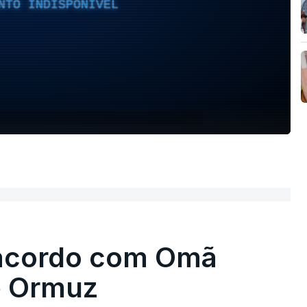
NTO INDISPONÍVEL
 acordo com Omã
e Ormuz