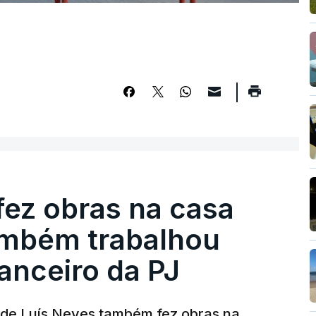
fez obras na casa
ambém trabalhou
nanceiro da PJ
a de Luís Neves também fez obras na