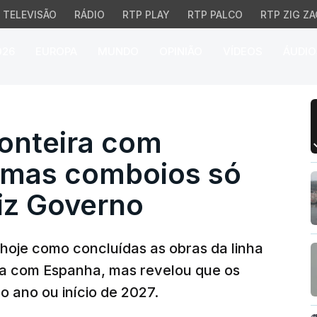
TELEVISÃO
RÁDIO
RTP PLAY
RTP PALCO
RTP ZIG ZA
026
EUROPA
MUNDO
OPINIÃO
VÍDEOS
ÁUDIO
nteira com Espanha pro
ronteira com
 mas comboios só
diz Governo
 hoje como concluídas as obras da linha
eira com Espanha, mas revelou que os
o ano ou início de 2027.