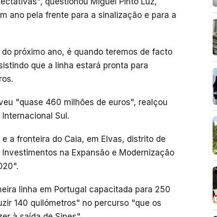
pectativas", questionou Miguel Pinto Luz,
 ano pela frente para a sinalização e para a
pio do próximo ano, é quando teremos de facto
istindo que a linha estará pronta para
ros.
lveu "quase 460 milhões de euros", realçou
 Internacional Sul.
e a fronteira do Caia, em Elvas, distrito de
e Investimentos na Expansão e Modernização
020".
meira linha em Portugal capacitada para 250
duzir 140 quilómetros" no percurso "que os
er à saída de Sines".