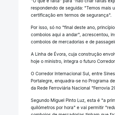
"O que é falta" para "não criar faltas ex
respondendo de seguida: "Temos mais um
certificação em termos de segurança".
Por isso, só no "final deste ano, princí
comboios aqui a andar", acrescentou, ins
comboios de mercadorias e de passagei
A Linha de Évora, cuja construção envo
hoje o ministro, integra o futuro Corredor
O Corredor Internacional Sul, entre Sines 
Portalegre, enquadra-se no Programa d
da Rede Ferroviária Nacional "Ferrovia 2
Segundo Miguel Pinto Luz, esta é "a pri
quilómetros por hora" e vai permitir "re
comboios de mercadorias tinham que faz