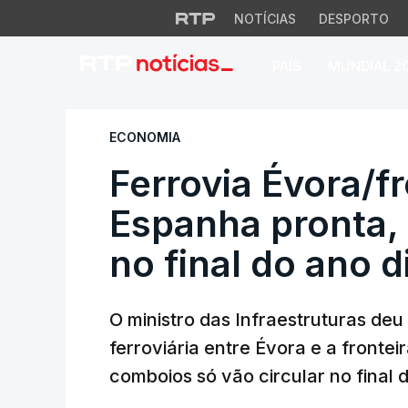
NOTÍCIAS
DESPORTO
PAÍS
MUNDIAL 2
Ferrovia Évora/fro
ECONOMIA
Ferrovia Évora/f
Espanha pronta,
no final do ano 
O ministro das Infraestruturas deu
ferroviária entre Évora e a front
comboios só vão circular no final d