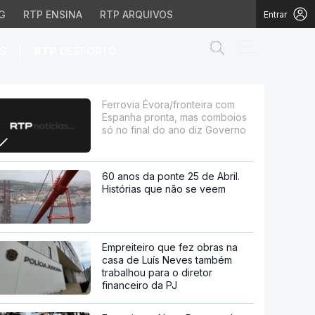
G
RTP ENSINA
RTP ARQUIVOS
Entrar
Abrir campo de
|
S
RTP
DESPORTO
nta, mas comboios só no
Ferrovia Évora/fronteira com
Espanha pronta, mas comboios
só no final do ano diz Governo
60 anos da ponte 25 de Abril.
Histórias que não se veem
Empreiteiro que fez obras na
casa de Luís Neves também
trabalhou para o diretor
financeiro da PJ