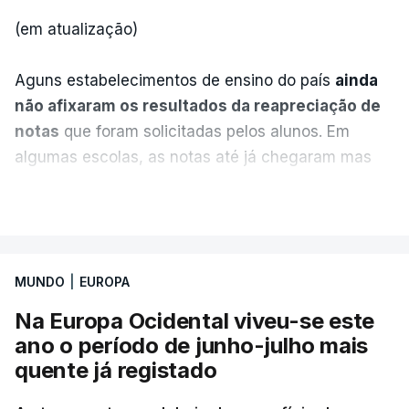
(em atualização)
Aguns estabelecimentos de ensino do país
ainda
não afixaram os resultados da reapreciação de
notas
que foram solicitadas pelos alunos. Em
algumas escolas, as notas até já chegaram mas
alguns erros estão a atrasar a afixação das notas.
VER MAIS
Uma das escolas é o Liceu Camões, em Lisboa.
Uma equipa de reportagem da RTP confirmou que
MUNDO
|
EUROPA
tinha chegado o resultado de
14 reapreciações de
exames, mas ainda não tinham sido afixados.
Na Europa Ocidental viveu-se este
ano o período de junho-julho mais
Alguns encarregados de educação e alunos foram
quente já registado
até à escola para ver o resultado mas ainda não