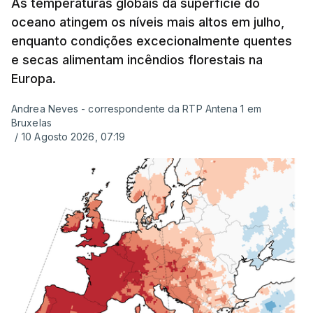
tinha sido divulgado. Alguns pais apontam
As temperaturas globais da superfície do
oceano atingem os níveis mais altos em julho,
incorreções e aguardam a atualização na
enquanto condições excecionalmente quentes
plataforma Inovar.
e secas alimentam incêndios florestais na
Europa.
Andrea Neves - correspondente da RTP Antena 1 em
ERRO
100
Bruxelas
ERROR ON HTML5 MEDIA ELEMENT
/
10 Agosto 2026, 07:19
ESTE CONTEÚDO ESTÁ NESTE
MOMENTO INDISPONÍVEL
Já a norte, na Escola Secundária de Rio Tinto, uma
outra equipa de reportagem confirmou que
há
mais de 100 pedidos de reapreciação de notas
que aguardam a divulgação.