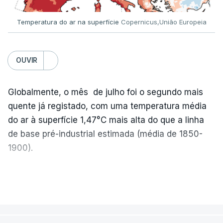
Temperatura do ar na superfície
Copernicus,União Europeia
Os resultados chegaram a ser enviados à escola
depois da meia-noite desta segunda-feira, mais
concretamente à 0h47, no entanto, ao início da
OUVIR
manhã a afixação ainda não tinha sido feita.
Globalmente, o mês de julho foi o segundo mais
quente já registado, com uma temperatura média
ERRO
100
do ar à superfície 1,47°C mais alta do que a linha
ERROR ON HTML5 MEDIA ELEMENT
de base pré-industrial estimada (média de 1850-
1900).
ESTE CONTEÚDO ESTÁ NESTE
MOMENTO INDISPONÍVEL
A Europa Ocidental vivenciou o período de
VER MAIS
junho-julho mais quente já registado
,
e julho
apresentou a terceira e a quarta ondas de calor
desde maio, marcando uma sequência
O diretor da Escola Secundária de Rio Tinto