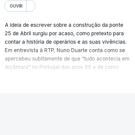
OUVIR
A ideia de escrever sobre a construção da ponte
25 de Abril surgiu por acaso, como pretexto para
contar a história de operários e as suas vivências.
Em entrevista à RTP, Nuno Duarte conta como se
apercebeu subitamente de que “tudo acontecia em
Alcântara” no Portugal dos anos 60 e de como
poderia incluir esta obra marcante na ficção. Hoje,
VER MAIS
quando passa pelo aço de cor avermelhada que
faz a ligação entre as duas margens do Tejo, sorri
e reconhece como a ponte mudou a sua vida de
PAÍS
forma inesperada, através da literatura.
Ponte 25 de Abril celebra seis
Em
“Pés de Barro”,
lê-se a história ficcionada de
décadas
como se produziu esta grande infraestrutura, à