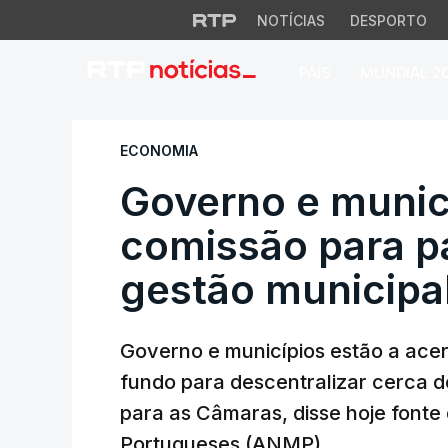
NOTÍCIAS
DESPORTO
PAÍS
MUNDIAL 2
Governo e municíp
ECONOMIA
Governo e munic
comissão para p
gestão municipa
Governo e municípios estão a ace
fundo para descentralizar cerca d
para as Câmaras, disse hoje fonte
Portugueses (ANMP).