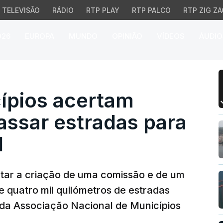
TELEVISÃO
RÁDIO
RTP PLAY
RTP PALCO
RTP ZIG ZA
026
EUROPA
MUNDO
OPINIÃO
VÍDEOS
ÁUDIO
ios acertam comissão p
ípios acertam
assar estradas para
l
rtar a criação de uma comissão e de um
e quatro mil quilómetros de estradas
 da Associação Nacional de Municípios