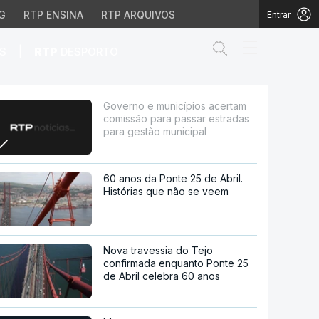
G
RTP ENSINA
RTP ARQUIVOS
Entrar
Abrir campo de
|
S
RTP
DESPORTO
ara passar estradas pa
Governo e municípios acertam
comissão para passar estradas
para gestão municipal
60 anos da Ponte 25 de Abril.
Histórias que não se veem
Nova travessia do Tejo
confirmada enquanto Ponte 25
de Abril celebra 60 anos