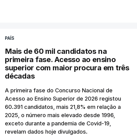
para 1,855 euros por litro.
VER MAIS
A média final só ficará fechada ao final do dia,
podendo ainda registar alterações em função da
evolução das cotações internacionais do petróleo,
PAÍS
e o custo final na bomba poderá variar conforme o
Mais de 60 mil candidatos na
posto de abastecimento, a marca e a localização.
primeira fase. Acesso ao ensino
superior com maior procura em três
A atualização do desconto do Imposto sobre os
décadas
Produtos Petrolíferos (ISP) também poderá
alterar os valores previstos.
A primeira fase do Concurso Nacional de
Acesso ao Ensino Superior de 2026 registou
O Governo comprometeu-se a aplicar uma redução
60.391 candidatos, mais 21,8% em relação a
extraordinária e temporária no ISP, sempre que se
2025, o número mais elevado desde 1996,
verifique um aumento do preço dos combustíveis
exceto durante a pandemia de Covid-19,
superior a 10 cêntimos, para mitigar a escalada de
revelam dados hoje divulgados.
preços.