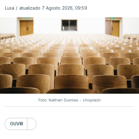
Lusa
/
atualizado 7 Agosto 2026, 09:59
Depois de uma subida inicial devido à guerra no
Irão, à tensão geopolítica no Médio Oriente e ao
fecho do estreito de Ormuz, os preços dos
combustíveis desceram durante o cessar-fogo
entre Washington e Teerão.
No entanto, com o retomar do conflito, as últimas
semanas têm sido marcadas por uma subida
acentuada, tendência que deverá ser revertida na
próxima semana.
Foto: Nathan Dumlao - Unsplash
c/Lusa
OUVIR