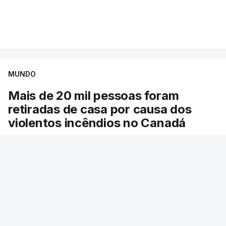
Mais de 20 mil pessoas foram retiradas de casa
VER MAIS
por causa dos violentos incêndios no Canadá
MUNDO
Mais de 20 mil pessoas foram
retiradas de casa por causa dos
violentos incêndios no Canadá
Milhares de pessoas têm ordem de evacuação.
O governo da província declarou o estado de
emergência por causa de dezenas de incêndios
florestais que estão descontrolados.
RTP
/
9 Agosto 2026, 08:03