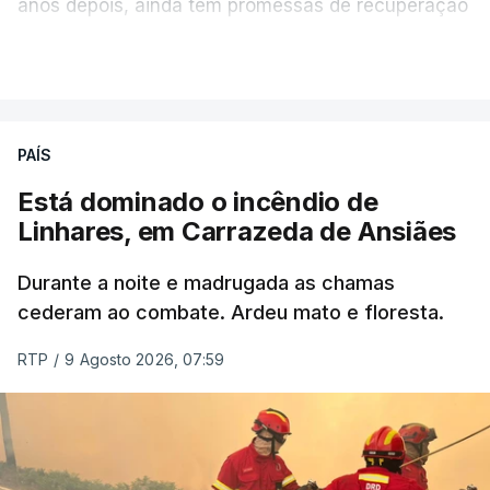
anos depois, ainda tem promessas de recuperação
por cumprir.
VER MAIS
ERRO
100
PAÍS
ERROR ON HTML5 MEDIA ELEMENT
Está dominado o incêndio de
Linhares, em Carrazeda de Ansiães
ESTE CONTEÚDO ESTÁ NESTE
MOMENTO INDISPONÍVEL
Durante a noite e madrugada as chamas
cederam ao combate. Ardeu mato e floresta.
RTP
/
9 Agosto 2026, 07:59