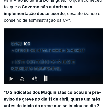
Para António Barata Domingues, "o que aconteceu
foi que
o Governo não autorizou a
implementação desse acordo
, desautorizando o
conselho de administração da CP".
ERRO
100
ERROR ON HTML5 MEDIA ELEMENT
ESTE CONTEÚDO ESTÁ NESTE
MOMENTO INDISPONÍVEL
"
O Sindicatos dos Maquinistas colocou um pré-
aviso de greve no dia 11 de abril, quase um mês
antes do início da greve que se iniciou no dia 7