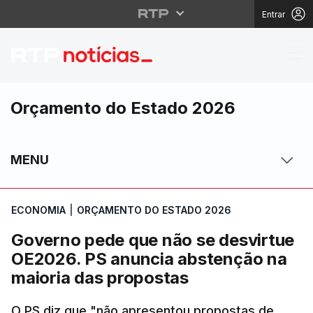
Entrar
Governo pede que não 
Orçamento do Estado 2026
MENU
ECONOMIA
|
ORÇAMENTO DO ESTADO 2026
Governo pede que não se desvirtue
OE2026. PS anuncia abstenção na
maioria das propostas
O PS diz que "não apresentou propostas de