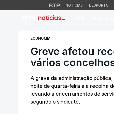
NOTÍCIAS
DESPORTO
PAÍS
MUNDIAL 2
Greve afetou recolh
ECONOMIA
Greve afetou rec
vários concelhos 
A greve da administração pública, 
noite de quarta-feira a a recolha d
levando a encerramentos de serviç
segundo o sindicato.