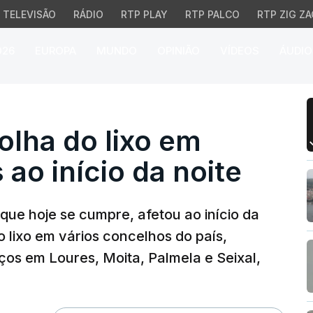
TELEVISÃO
RÁDIO
RTP PLAY
RTP PALCO
RTP ZIG ZA
026
EUROPA
MUNDO
OPINIÃO
VÍDEOS
ÁUDIO
a do lixo em vários con
olha do lixo em
ao início da noite
que hoje se cumpre, afetou ao início da
o lixo em vários concelhos do país,
os em Loures, Moita, Palmela e Seixal,