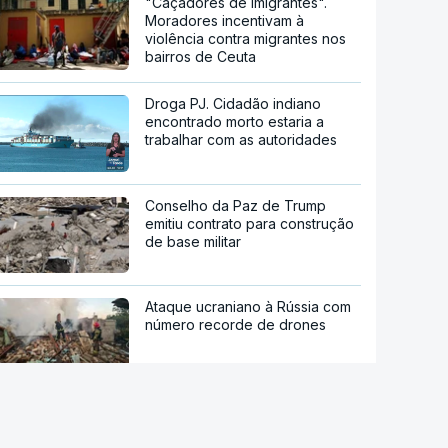
"Caçadores de imigrantes".
Moradores incentivam à
violência contra migrantes nos
bairros de Ceuta
Droga PJ. Cidadão indiano
encontrado morto estaria a
trabalhar com as autoridades
Conselho da Paz de Trump
emitiu contrato para construção
de base militar
Ataque ucraniano à Rússia com
número recorde de drones
Teerão anuncia acordo com
Omã sobre nova rota no estreito
de Ormuz