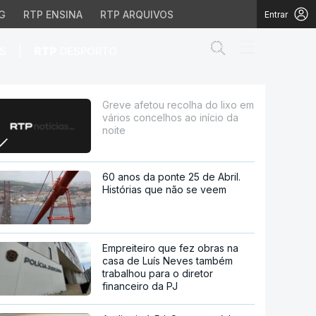
G
RTP ENSINA
RTP ARQUIVOS
Entrar
Abrir campo de
|
S
RTP
DESPORTO
celhos ao início da noit
Greve afetou recolha do lixo em
vários concelhos ao início da
noite
60 anos da ponte 25 de Abril.
Histórias que não se veem
Empreiteiro que fez obras na
casa de Luís Neves também
trabalhou para o diretor
financeiro da PJ