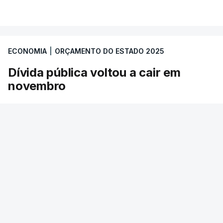
ECONOMIA
|
ORÇAMENTO DO ESTADO 2025
Dívida pública voltou a cair em
novembro
É já o quinto mês consecutivo de queda. De
acordo com o Banco de Portugal, a dívida
pública caiu 700 milhões de euros em
novembro e ficou nos 269,1 mil milhões.
RTP
/
atualizado 2 Janeiro 2025, 14:57