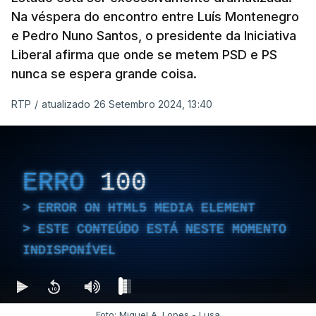
Na véspera do encontro entre Luís Montenegro
e Pedro Nuno Santos, o presidente da Iniciativa
Liberal afirma que onde se metem PSD e PS
nunca se espera grande coisa.
RTP
/
atualizado 26 Setembro 2024, 13:40
ERRO
100
ERROR ON HTML5 MEDIA ELEMENT
ESTE CONTEÚDO ESTÁ NESTE MOMENTO
INDISPONÍVEL
Foto: Miguel A. Lopes - Lusa