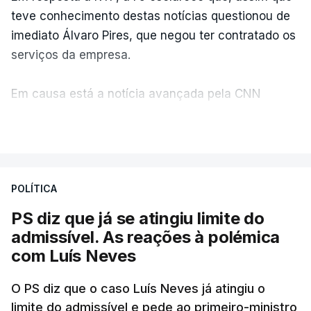
teve conhecimento destas notícias questionou de
imediato Álvaro Pires, que negou ter contratado os
serviços da empresa.
Em causa está a notícia avançada pela CNN
Portugal de que o diretor financeiro também tinha
VER MAIS
recorrido à Construbarcelos, tal como Luís Neves.
A Judiciária adianta ainda que não ordenou a
POLÍTICA
abertura de qualquer processo disciplinar, por não
ter qualquer elemento que indicie a realização
PS diz que já se atingiu limite do
dessas obras.
admissível. As reações à polémica
com Luís Neves
ARTIGOS RELACIONADOS
O PS diz que o caso Luís Neves já atingiu o
limite do admissível e pede ao primeiro-ministro