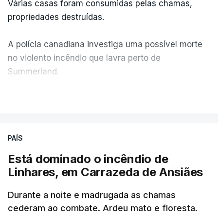
Várias casas foram consumidas pelas chamas,
propriedades destruídas.
A polícia canadiana investiga uma possível morte
no violento incêndio que lavra perto de
Summerland.
VER MAIS
Éum cenário de terror, descreve o primeiro-ministro
da Columbia Britânica, David Iby.
PAÍS
Está dominado o incêndio de
ERRO
100
Linhares, em Carrazeda de Ansiães
ERROR ON HTML5 MEDIA ELEMENT
Durante a noite e madrugada as chamas
ESTE CONTEÚDO ESTÁ NESTE
cederam ao combate. Ardeu mato e floresta.
MOMENTO INDISPONÍVEL