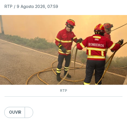
RTP
/
9 Agosto 2026, 07:59
As autoridades canadianas estimam que vai levar
dias ou semanas para controlar o fogo. Mais de
dois mil operacionais estão no terreno no combate
às chamas.
RTP
OUVIR