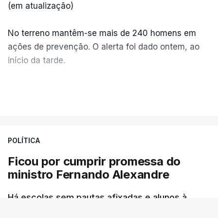
(em atualização)
No terreno mantêm-se mais de 240 homens em
ações de prevenção. O alerta foi dado ontem, ao
início da tarde.
Mais de 20 mil pessoas foram retiradas de casa
VER MAIS
por causa dos violentos incêndios no Canadá
POLÍTICA
Ficou por cumprir promessa do
ministro Fernando Alexandre
Há escolas sem pautas afixadas e alunos à
espera das reapreciações. O processo não