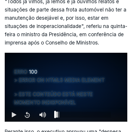
"Todos já vimos, já lemos e já ouvimos relatos e
situações de parte dessa frota automóvel não ter a
manutenção desejável e, por isso, estar em
situações de inoperacionalidade", referiu na quinta-
feira o ministro da Presidência, em conferência de
imprensa após o Conselho de Ministros.
ERRO
100
ERROR ON HTML5 MEDIA ELEMENT
ESTE CONTEÚDO ESTÁ NESTE
MOMENTO INDISPONÍVEL
Perante isso, o executivo aprovou uma "despesa