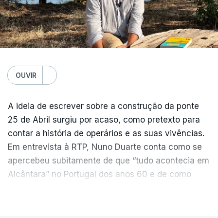
OUVIR
A ideia de escrever sobre a construção da ponte
25 de Abril surgiu por acaso, como pretexto para
contar a história de operários e as suas vivências.
Em entrevista à RTP, Nuno Duarte conta como se
apercebeu subitamente de que “tudo acontecia em
Alcântara” no Portugal dos anos 60 e de como
poderia incluir esta obra marcante na ficção. Hoje,
VER MAIS
quando passa pelo aço de cor avermelhada que
faz a ligação entre as duas margens do Tejo, sorri