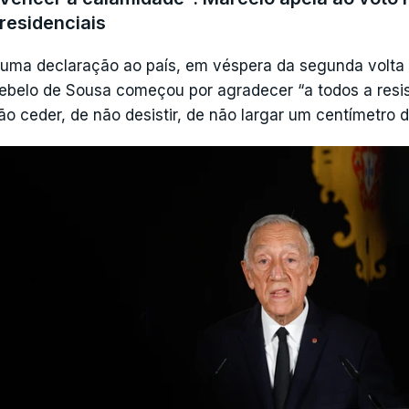
residenciais
onseguida.
uma declaração ao país, em véspera da segunda volta d
ambém o trabalho é "muito complicado", devido aos danos
ebelo de Sousa começou por agradecer “a todos a resi
ecuperação" e "muito significativos", que "afetaram sub
ão ceder, de não desistir, de não largar um centímetro 
 problema resume-se a "muitos postes partidos, mui
xtensão muito grande", referiu.
s trabalhos implicam, no caso das linhas de alta-tensão,
esam de cinco a oito toneladas". A solução imediata tem
apidamente ou colocar as linhas pelo chão.
eiria e Pombal preocupam