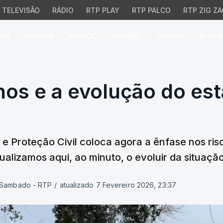
TELEVISÃO
RÁDIO
RTP PLAY
RTP PALCO
RTP ZIG ZA
026
EUROPA
MUNDO
OPINIÃO
VÍDEOS
ÁUDIO
nos e a evolução do es
nos e a evolução do es
e Proteção Civil coloca agora a ênfase nos ris
ualizamos aqui, ao minuto, o evoluir da situação
a Sambado - RTP
/
atualizado 7 Fevereiro 2026, 23:37