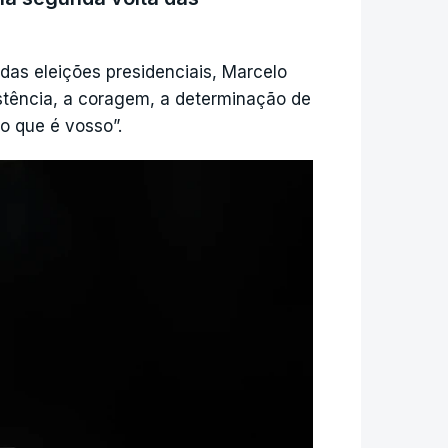
as eleições presidenciais, Marcelo
 estruturais na rede, de "difícil
stência, a coragem, a determinação de
estações e linhas de alta-tensão".
do que é vosso”.
tas linhas danificadas, numa
 "repor torres de trinta metros e que
 sido reparar torres muito