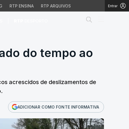
G
RTP ENSINA
RTP ARQUIVOS
Entrar
Abrir campo de
|
S
RTP
DESPORTO
tado do tempo ao minut
tado do tempo ao
cos acrescidos de deslizamentos de
.
ADICIONAR COMO FONTE INFORMATIVA