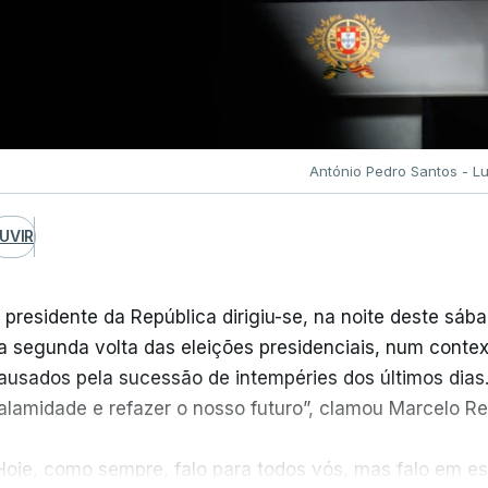
o terreno está um efetivo de 2.500 pessoas, "370 da
spanha, França, Itália e Irlanda
, presentes após conta
istribuição parceiras da E-Redes.
onas de Pombal e Leiria são as de maior preocupação, 
ido as mais devastadas "do ponto de vista da rede" elé
António Pedro Santos - L
ubestações foram impactadas", acrescentou o preside
UVIR
m Leiria, "felizmente repusemos a subestação de Ranha" 
areto. Já quanto à de Andrines a situação é mais compl
ngenharia, do ponto de vista físico", que passa pela re
 presidente da República dirigiu-se, na noite deste sába
or zonas muito alagadas".
a segunda volta das eleições presidenciais, num conte
ausados pela sucessão de intempéries dos últimos dia
Estamos a fazer tudo para que a obra fique pronta o
alamidade e refazer o nosso futuro”, clamou Marcelo R
arantiu.
Hoje, como sempre, falo para todos vós, mas falo em es
Foram afetados 6.000 km de linhas, contudo o responsável pela E-Redes