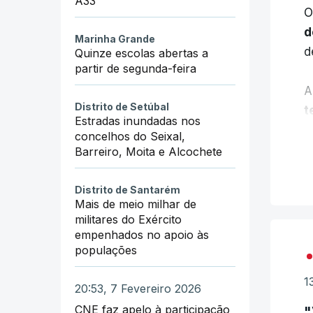
A33
O
d
Marinha Grande
d
Quinze escolas abertas a
partir de segunda-feira
A
Distrito de Setúbal
t
Estradas inundadas nos
concelhos do Seixal,
Barreiro, Moita e Alcochete
Distrito de Santarém
P
Mais de meio milhar de
a
militares do Exército
t
empenhados no apoio às
populações
"
1
20:53, 7 Fevereiro 2026
i
CNE faz apelo à participação
"
a