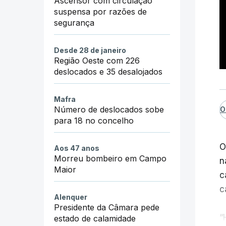
Ascensor com circulação
N
suspensa por razões de
E
segurança
d
Desde 28 de janeiro
Z
Região Oeste com 226
deslocados e 35 desalojados
s
s
Mafra
Número de deslocados sobe
O
E
para 18 no concelho
C
e
O
Aos 47 anos
p
Morreu bombeiro em Campo
n
Maior
c
"
c
Alenquer
g
Presidente da Câmara pede
“
estado de calamidade