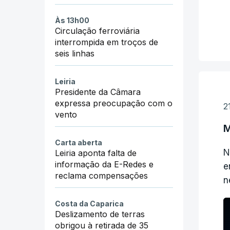
e
p
Às 13h00
Circulação ferroviária
t
interrompida em troços de
q
"
seis linhas
c
a
d
Leiria
Presidente da Câmara
“
expressa preocupação com o
r
2
"
vento
c
M
A
Carta aberta
M
"
N
Leiria aponta falta de
c
informação da E-Redes e
l
e
reclama compensações
á
n
p
"
Costa da Caparica
s
Deslizamento de terras
obrigou à retirada de 35