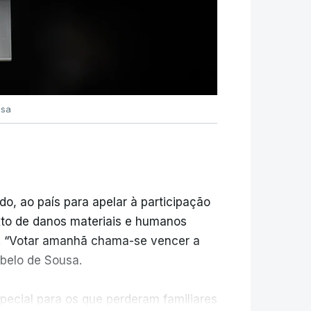
s quais são estrangeiras", de
cto com várias empresas de
"pela dimensão absoluta" e por terem
trica nacional e onde "duas
usa
nte da E-Redes.
esta sexta-feira, revelou Ferrari
icada "do ponto de vista de
posição de torres e "por estender cabo
do, ao país para apelar à participação
xto de danos materiais e humanos
s. “Votar amanhã chama-se vencer a
 mais rapidamente possível",
ebelo de Sousa.
pecial para os que perderam familiares
 recusa admitir que o sistema seja "frágil",