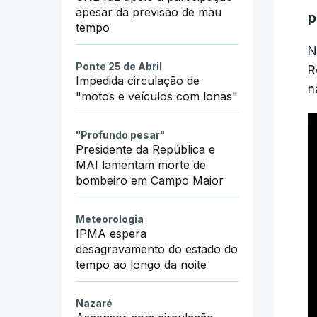
apesar da previsão de mau
p
c
tempo
N
T
Ponte 25 de Abril
R
r
Impedida circulação de
n
"motos e veículos com lonas"
O
"Profundo pesar"
e
Presidente da República e
MAI lamentam morte de
O
bombeiro em Campo Maior
p
r
Meteorologia
IPMA espera
desagravamento do estado do
tempo ao longo da noite
L
Nazaré