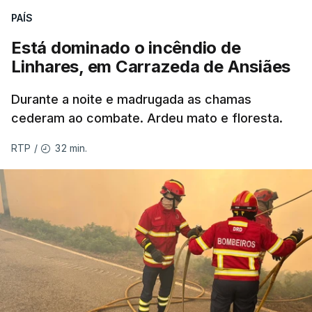
PAÍS
Está dominado o incêndio de
ERRO
100
Linhares, em Carrazeda de Ansiães
ERROR ON HTML5 MEDIA ELEMENT
Durante a noite e madrugada as chamas
ESTE CONTEÚDO ESTÁ NESTE
cederam ao combate. Ardeu mato e floresta.
MOMENTO INDISPONÍVEL
32 min.
RTP
/
As autoridades canadianas estimam que vai levar
dias ou semanas para controlar o fogo. Mais de
dois mil operacionais estão no terreno no combate
às chamas.