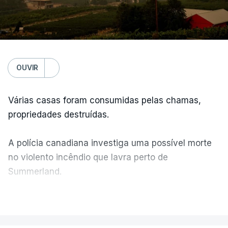
OUVIR
Várias casas foram consumidas pelas chamas,
propriedades destruídas.
A polícia canadiana investiga uma possível morte
no violento incêndio que lavra perto de
Summerland.
VER MAIS
Éum cenário de terror, descreve o primeiro-ministro
da Columbia Britânica, David Iby.