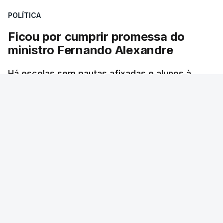
POLÍTICA
Ficou por cumprir promessa do
ministro Fernando Alexandre
Há escolas sem pautas afixadas e alunos à
espera das reapreciações. O processo não
ficou fechado na sexta-feira como estava
previsto. Vários agrupamentos receberam os
dados com atraso e erros. O ministro da
Educação tinha garantido que as pautas seriam
todas afixadas na sexta-feira.
RTP
/
atualizado 8 Agosto 2026, 21:10