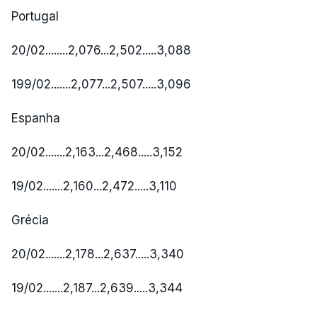
Portugal
20/02........2,076...2,502.....3,088
199/02.......2,077...2,507.....3,096
Espanha
20/02.......2,163...2,468.....3,152
19/02.......2,160...2,472.....3,110
Grécia
20/02.......2,178...2,637.....3,340
19/02.......2,187...2,639.....3,344