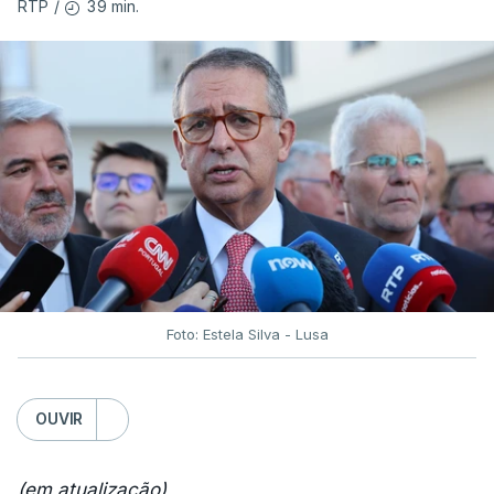
39 min.
RTP
/
Foto: Estela Silva - Lusa
OUVIR
(em atualização)