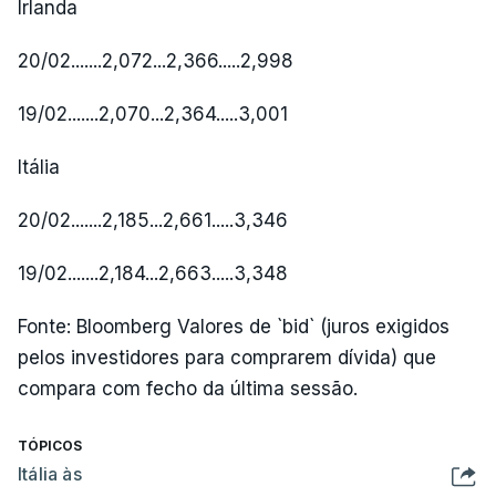
Irlanda
20/02.......2,072...2,366.....2,998
19/02.......2,070...2,364.....3,001
Itália
20/02.......2,185...2,661.....3,346
19/02.......2,184...2,663.....3,348
Fonte: Bloomberg Valores de `bid` (juros exigidos
pelos investidores para comprarem dívida) que
compara com fecho da última sessão.
TÓPICOS
Itália às