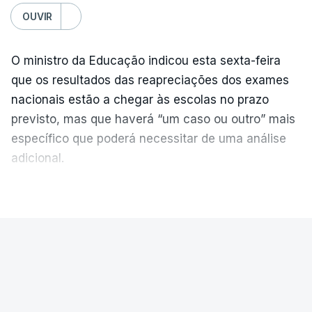
OUVIR
O ministro da Educação indicou esta sexta-feira
que os resultados das reapreciações dos exames
nacionais estão a chegar às escolas no prazo
previsto, mas que haverá “um caso ou outro” mais
específico que poderá necessitar de uma análise
adicional.
VER MAIS
As reapreciações “estão a chegar, estão
classificadas” mas
“haverá um caso ou outro
residual que precisa de ser ainda verificado,
PAÍS
porque são casos às vezes muito específicos”
,
explicou Fernando Alexandre aos jornalistas.
Diretor financeiro da PJ nega que
Construbarcelos tenha feito obras