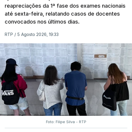
reapreciações da 1ª fase dos exames nacionais
falhas técnicas, obrigando ao adiamento por
até sexta-feira, relatando casos de docentes
alguns dias da divulgação das notas.
convocados nos últimos dias.
RTP
/
5 Agosto 2026, 19:33
Foto: Filipe Silva - RTP