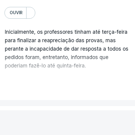
OUVIR
Inicialmente, os professores tinham até terça-feira
para finalizar a reapreciação das provas, mas
perante a incapacidade de dar resposta a todos os
pedidos foram, entretanto, informados que
poderiam fazê-lo até quinta-feira.
A intenção era que os resultados fossem
VER MAIS
publicados no dia seguinte (sexta-feira), o que
poderá não acontecer.
PAÍS
No domingo, estavam concluídos cerca de 50 por
cento dos mais de 20 mil pedidos de reapreciação,
Encontrado morto na cela um dos
mas Cristina Mota, porta-voz da Missão Escola