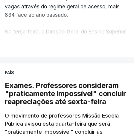
vagas através do regime geral de acesso, mais
834 face ao ano passado.
Na terça-feira, a Direção-Geral do Ensino Superior
(DGES) contabilizava já perto de 55 mil candidatos,
VER MAIS
ultrapassando o total de 49.595 inscritos na 1.ª
fase do concurso do ano passado.
PAÍS
No primeiro dia do concurso deste ano, apenas
304 alunos tinham apresentado candidatura, muito
Exames. Professores consideram
abaixo dos 10 mil que o tinham feito no primeiro dia
"praticamente impossível" concluir
do concurso do ano passado.
reapreciações até sexta-feira
Pela primeira vez este ano, quase 300 mil exames
O movimento de professores Missão Escola
Pública avisou esta quarta-feira que será
nacionais do ensino secundário foram avaliados
"praticamente impossível" concluir as
em formato digital, mas o processo registou várias