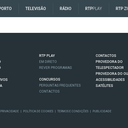
PORTO
TELEVISÃO
RÁDIO
RTP
PLAY
RTP Z
RTP PLAY
CONTACTOS
O
EM DIRETO
PROVEDORA DO
O
REVER PROGRAMAS
TELESPECTADOR
PROVEDORA DO OU
CONCURSOS
IVOS
ACESSIBILIDADES
PERGUNTAS FREQUENTES
NA
SATÉLITES
CONTACTOS
 PRIVACIDADE
|
POLÍTICA DE COOKIES
|
TERMOS E CONDIÇÕES
|
PUBLICIDADE