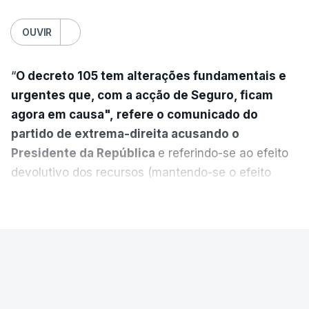
OUVIR
“
O decreto 105 tem alterações fundamentais e
urgentes que, com a acção de Seguro, ficam
agora em causa", refere o comunicado do
partido de extrema-direita acusando o
Presidente da República
e referindo-se ao efeito
devolutivo dos recursos (mantendo-se o efeito
suspensivo) e o aumento do prazo para detenção
VER MAIS
em centro de acolhimento temporário.
Chega refere ainda que Seguro tem reservas
PAÍS
quanto à possibilidade de expulsar do país
cidadãos adultos em situação ilegal, se
Luís Neves terá sido avisado da
tiverem filhos menores.