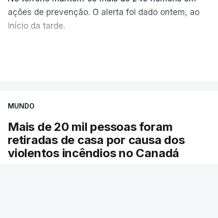
ações de prevenção. O alerta foi dado ontem, ao
início da tarde.
Mais de 20 mil pessoas foram retiradas de casa
VER MAIS
por causa dos violentos incêndios no Canadá
MUNDO
Mais de 20 mil pessoas foram
retiradas de casa por causa dos
violentos incêndios no Canadá
Milhares de pessoas têm ordem de evacuação.
O governo da província declarou o estado de
emergência por causa de dezenas de incêndios
florestais que estão descontrolados.