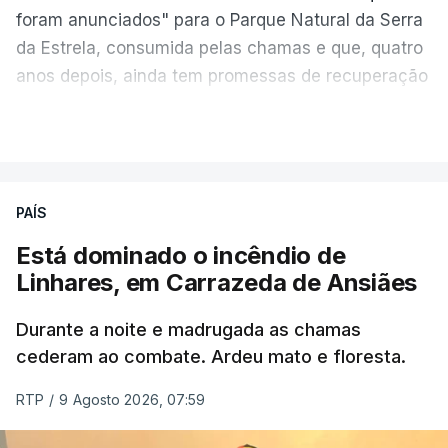
foram anunciados" para o Parque Natural da Serra
da Estrela, consumida pelas chamas e que, quatro
anos depois, ainda tem promessas de recuperação
por cumprir.
VER MAIS
ERRO
100
PAÍS
ERROR ON HTML5 MEDIA ELEMENT
Está dominado o incêndio de
Linhares, em Carrazeda de Ansiães
ESTE CONTEÚDO ESTÁ NESTE
MOMENTO INDISPONÍVEL
Durante a noite e madrugada as chamas
cederam ao combate. Ardeu mato e floresta.
RTP
/
9 Agosto 2026, 07:59