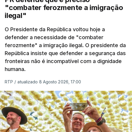
"combater ferozmente a imigração
Nacional e a Força Aérea.
ilegal"
O ano de 2026 tem sido um ano de recordes: foi
O Presidente da República voltou hoje a
apreendida mais cocaína até ao momento de que
defender a necessidade de "combater
em todo o ano de 2025.
ferozmente" a imigração ilegal. O presidente da
A ação de prevenção visa a deteção em alto mar
República insiste que defender a segurança das
de embarcações de alta velocidade (EAV) que
fronteiras não é incompatível com a dignidade
humana.
utilizam a costa nacional para o tráfico de droga.
RTP
/
atualizado 8 Agosto 2026, 17:00
c/ Lusa