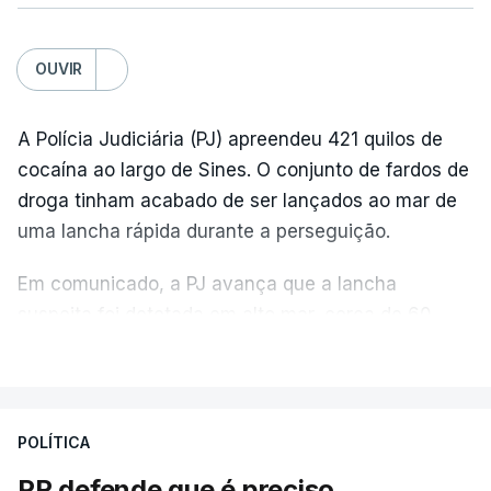
OUVIR
A Polícia Judiciária (PJ) apreendeu 421 quilos de
cocaína ao largo de Sines. O conjunto de fardos de
droga tinham acabado de ser lançados ao mar de
uma lancha rápida durante a perseguição.
Em comunicado, a PJ avança que a lancha
suspeita foi detetada em alto mar, cerca de 60
milhas náuticas ao largo de Sines.
VER MAIS
A apreensão aconteceu na tarde desta sexta-feira,
desencadeando uma ação de prevenção
POLÍTICA
desencadeada pela Polícia Judiciária, em
PR defende que é preciso
articulação com a Marinha, a Autoridade Marítima