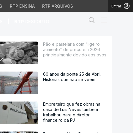
G
RTP ENSINA
RTP ARQUIVOS
Entrar
Abrir campo de
|
S
RTP
DESPORTO
e preço em 2026 princip
Pão e pastelaria com "ligeiro
aumento" de preço em 2026
principalmente devido aos ovos
60 anos da ponte 25 de Abril.
Histórias que não se veem
Empreiteiro que fez obras na
casa de Luís Neves também
trabalhou para o diretor
financeiro da PJ