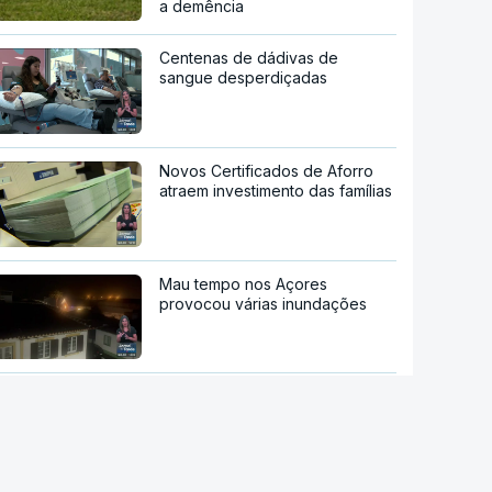
a demência
Centenas de dádivas de
sangue desperdiçadas
Novos Certificados de Aforro
atraem investimento das famílias
Mau tempo nos Açores
provocou várias inundações
Após tempestades. "Praias
mantêm capacidade de
recuperação natural" mas
"gradual e irregular"