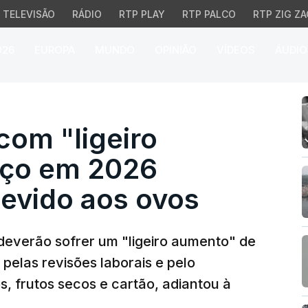
TELEVISÃO
RÁDIO
RTP PLAY
RTP PALCO
RTP ZIG ZA
026
EUROPA
MUNDO
OPINIÃO
VÍDEOS
ÁUDIO
om "ligeiro aumento" d
com "ligeiro
eço em 2026
devido aos ovos
 deverão sofrer um "ligeiro aumento" de
pelas revisões laborais e pelo
 frutos secos e cartão, adiantou à