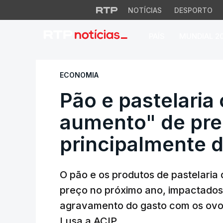
NOTÍCIAS
DESPORTO
PAÍS
MUNDIAL 2
Pão e pastelaria c
ECONOMIA
Pão e pastelaria 
aumento" de pr
principalmente 
O pão e os produtos de pastelaria
preço no próximo ano, impactados 
agravamento do gasto com os ovos,
Lusa a ACIP.