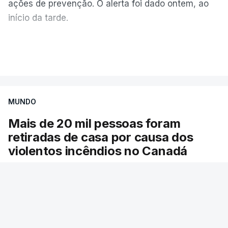
ações de prevenção. O alerta foi dado ontem, ao
início da tarde.
Mais de 20 mil pessoas foram retiradas de casa
VER MAIS
por causa dos violentos incêndios no Canadá
MUNDO
Mais de 20 mil pessoas foram
retiradas de casa por causa dos
violentos incêndios no Canadá
Milhares de pessoas têm ordem de evacuação.
O governo da província declarou o estado de
emergência por causa de dezenas de incêndios
florestais que estão descontrolados.