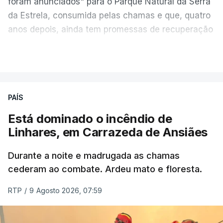
foram anunciados" para o Parque Natural da Serra
da Estrela, consumida pelas chamas e que, quatro
anos depois, ainda tem promessas de recuperação
por cumprir.
VER MAIS
ERRO
100
PAÍS
ERROR ON HTML5 MEDIA ELEMENT
Está dominado o incêndio de
Linhares, em Carrazeda de Ansiães
ESTE CONTEÚDO ESTÁ NESTE
MOMENTO INDISPONÍVEL
Durante a noite e madrugada as chamas
cederam ao combate. Ardeu mato e floresta.
RTP
/
9 Agosto 2026, 07:59