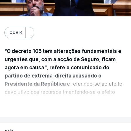
OUVIR
“
O decreto 105 tem alterações fundamentais e
urgentes que, com a acção de Seguro, ficam
agora em causa", refere o comunicado do
partido de extrema-direita acusando o
Presidente da República
e referindo-se ao efeito
devolutivo dos recursos (mantendo-se o efeito
suspensivo) e o aumento do prazo para detenção
VER MAIS
em centro de acolhimento temporário.
Chega refere ainda que Seguro tem reservas