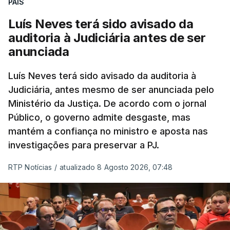
PAÍS
quanto à possibilidade de expulsar do país
cidadãos adultos em situação ilegal, se
Luís Neves terá sido avisado da
tiverem filhos menores.
auditoria à Judiciária antes de ser
anunciada
“Com esta acção de Seguro, sendo atingido o
prazo de 60 dias, os imigrantes terão que ser
Luís Neves terá sido avisado da auditoria à
Judiciária, antes mesmo de ser anunciada pelo
libertados,
ainda que os seus pedidos de asilo
Ministério da Justiça. De acordo com o jornal
tenham sido rejeitados pelas autoridades
Público, o governo admite desgaste, mas
competentes”, referem.
mantém a confiança no ministro e aposta nas
investigações para preservar a PJ.
“Isto é de uma enorme irresponsabilidade
e
muito injusto para aqueles cidadãos estrangeiros
RTP Notícias
/
atualizado 8 Agosto 2026, 07:48
que cumpriram efetivamente todos os passos para
poderem entrar e residir legalmente em Portugal”,
acrescenta, concluindo que
“são exactamente
este tipo de actos políticos irresponsáveis que