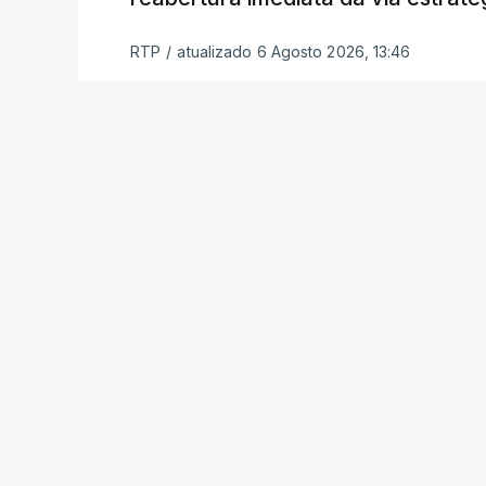
Inicialmente, os
planos para esta base mi
RTP
/
atualizado 6 Agosto 2026, 13:46
Estabilização previam uma capacidade pa
Em novembro de 2025, uma resolução d
estabelecimento de uma Força Internacio
incerto, a esta altura, quem poderá con
ser efetivamente mobilizada.
Marrocos foi um dos países que se pr
hoje mesmo, o Uganda aprovou no Parl
necessidade.
Na semana passada, o presidente nort
em que o grupo concordou em seguir a v
intensificou os ataques aéreos em Gaza