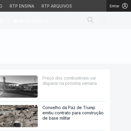
G
RTP ENSINA
RTP ARQUIVOS
Entrar
Abrir campo de
|
S
RTP
DESPORTO
róxima semana
Preço dos combustíveis vai
disparar na próxima semana
Conselho da Paz de Trump
emitiu contrato para construção
de base militar