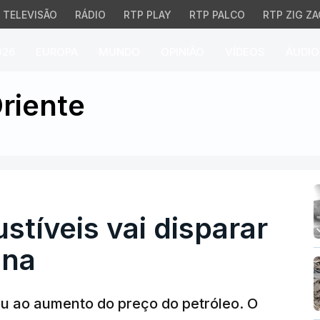
TELEVISÃO
RÁDIO
RTP PLAY
RTP PALCO
RTP ZIG ZA
026
EUROPA
MUNDO
OPINIÃO
VÍDEOS
ÁUDIO
íveis vai disparar na p
riente
tíveis vai disparar
ana
evou ao aumento do preço do petróleo. O