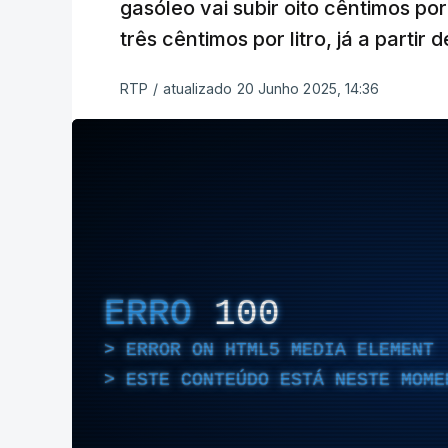
gasóleo vai subir oito cêntimos por
três cêntimos por litro, já a partir
RTP
/
atualizado 20 Junho 2025, 14:36
ERRO
100
ERROR ON HTML5 MEDIA ELEMENT
ESTE CONTEÚDO ESTÁ NESTE MOME