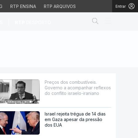
G
RTP ENSINA
RTP ARQUIVOS
Entrar
Abrir campo de
|
S
RTP
DESPORTO
nhar reflexos do confl
Preços dos combustíveis.
Governo a acompanhar reflexos
do conflito israelo-iraniano
Israel rejeita trégua de 14 dias
em Gaza apesar da pressão
dos EUA