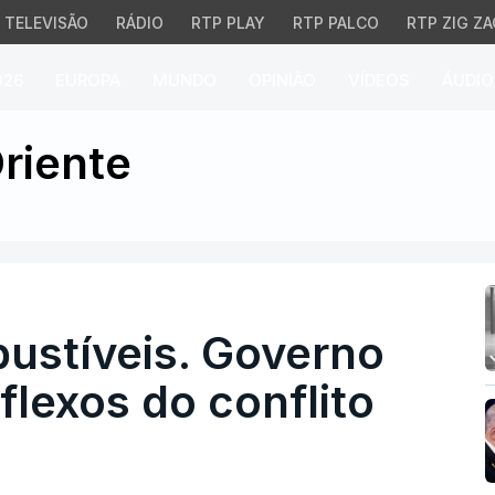
TELEVISÃO
RÁDIO
RTP PLAY
RTP PALCO
RTP ZIG ZA
026
EUROPA
MUNDO
OPINIÃO
VÍDEOS
ÁUDIO
íveis. Governo a acompa
riente
ustíveis. Governo
lexos do conflito