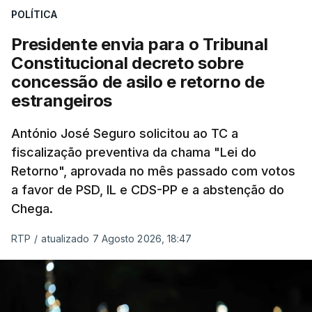
POLÍTICA
sistema mais simples, mais justo e transparente".
Presidente envia para o Tribunal
"Sempre que seja possível reduzir burocracias,
Constitucional decreto sobre
eliminar sobreposições e garantir que os apoios
concessão de asilo e retorno de
chegam a quem mais necessita, estaremos a dar
estrangeiros
um passo na direção certa", argumenta o
António José Seguro solicitou ao TC a
Presidente da República.
fiscalização preventiva da chama "Lei do
Retorno", aprovada no mês passado com votos
Assegurar que "ninguém é
a favor de PSD, IL e CDS-PP e a abstenção do
prejudicado"
Chega.
RTP
/
atualizado 7 Agosto 2026, 18:47
O Preisdente deixa, no entanto, deixa alguns
avisos:
uma reforma desta dimensão "deve ter
como primeiro critério a proteção das pessoas"