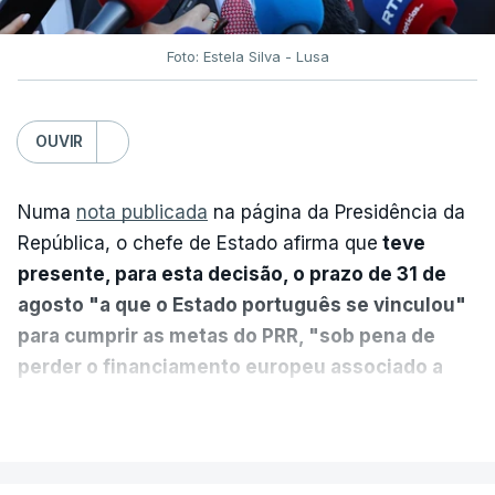
Foto: Estela Silva - Lusa
OUVIR
Numa
nota publicada
na página da Presidência da
República, o chefe de Estado afirma que
teve
presente, para esta decisão, o prazo de 31 de
agosto "a que o Estado português se vinculou"
para cumprir as metas do PRR, "sob pena de
perder o financiamento europeu associado a
essa reforma específica".
VER MAIS
António José Seguro entende que a reforma reúne
treze apoios sociais "num só" e pretende "tornar o