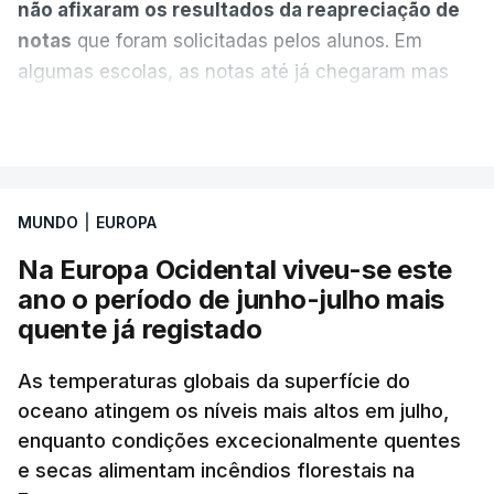
não afixaram os resultados da reapreciação de
notas
que foram solicitadas pelos alunos. Em
algumas escolas, as notas até já chegaram mas
alguns erros estão a atrasar a afixação das notas.
VER MAIS
Uma das escolas é o Liceu Camões, em Lisboa.
Uma equipa de reportagem da RTP confirmou que
MUNDO
|
EUROPA
tinha chegado o resultado de
14 reapreciações de
exames, mas ainda não tinham sido afixados.
Na Europa Ocidental viveu-se este
ano o período de junho-julho mais
Alguns encarregados de educação e alunos foram
quente já registado
até à escola para ver o resultado mas ainda não
tinha sido divulgado. Alguns pais apontam
As temperaturas globais da superfície do
oceano atingem os níveis mais altos em julho,
incorreções e aguardam a atualização na
enquanto condições excecionalmente quentes
plataforma Inovar.
e secas alimentam incêndios florestais na