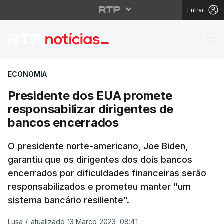
Entrar
Presidente dos EUA pr
ECONOMIA
Presidente dos EUA promete
responsabilizar dirigentes de
bancos encerrados
O presidente norte-americano, Joe Biden,
garantiu que os dirigentes dos dois bancos
encerrados por dificuldades financeiras serão
responsabilizados e prometeu manter "um
sistema bancário resiliente".
Lusa
/
atualizado 13 Março 2023, 08:41