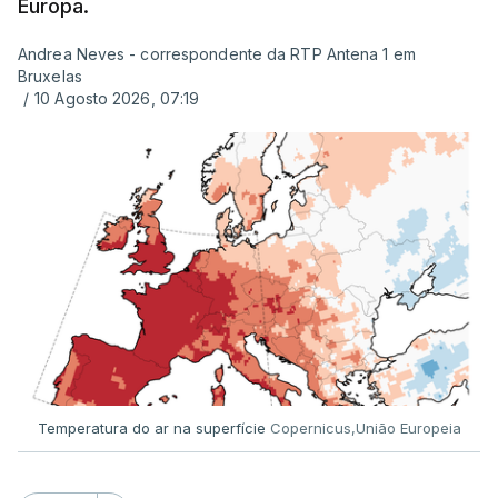
Europa.
Andrea Neves - correspondente da RTP Antena 1 em
ERRO
100
Bruxelas
ERROR ON HTML5 MEDIA ELEMENT
/
10 Agosto 2026, 07:19
ESTE CONTEÚDO ESTÁ NESTE
MOMENTO INDISPONÍVEL
Já a norte, na Escola Secundária de Rio Tinto, uma
outra equipa de reportagem confirmou que
há
mais de 100 pedidos de reapreciação de notas
que aguardam a divulgação.
Temperatura do ar na superfície
Copernicus,União Europeia
Os resultados chegaram a ser enviados à escola
depois da meia-noite desta segunda-feira, mais