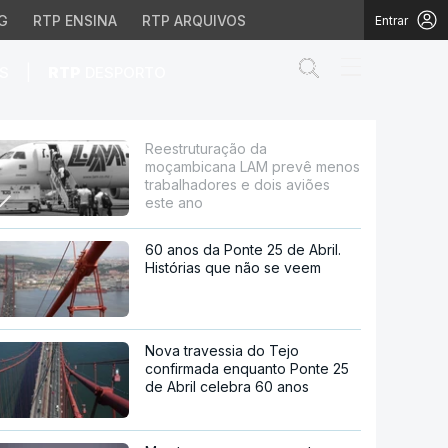
G
RTP ENSINA
RTP ARQUIVOS
Entrar
Abrir campo de
|
S
RTP
DESPORTO
 menos trabalhadores 
Reestruturação da
moçambicana LAM prevê menos
trabalhadores e dois aviões
este ano
60 anos da Ponte 25 de Abril.
Histórias que não se veem
Nova travessia do Tejo
confirmada enquanto Ponte 25
de Abril celebra 60 anos