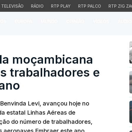
TELEVISÃO
RÁDIO
RTP PLAY
RTP PALCO
RTP ZIG ZA
026
EUROPA
MUNDO
OPINIÃO
VÍDEOS
ÁUDIO
 moçambicana LAM prevê
 da moçambicana
 trabalhadores e
 ano
 Benvinda Levi, avançou hoje no
a estatal Linhas Aéreas de
ção do número de trabalhadores,
s aeronaves Embraer este ano.