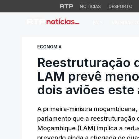
NOTÍCIAS
DESPORTO
PAÍS
MUNDIAL 2
Reestruturação da
ECONOMIA
Reestruturação
LAM prevê menos
dois aviões este
A primeira-ministra moçambicana,
parlamento que a reestruturação d
Moçambique (LAM) implica a redu
prevendo ainda a chegada de dua