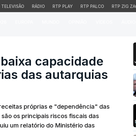
TELEVISÃO
RÁDIO
RTP PLAY
RTP PALCO
RTP ZIG ZA
026
EUROPA
MUNDO
OPINIÃO
VÍDEOS
ÁUDIO
aixa capacidade de rec
 baixa capacidade
rias das autarquias
receitas próprias e "dependência" das
ão os principais riscos fiscais das
u um relatório do Ministério das