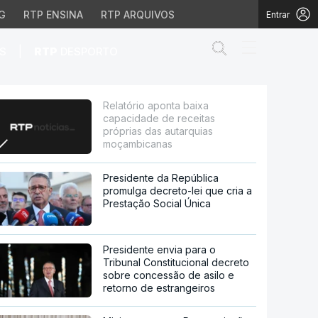
G
RTP ENSINA
RTP ARQUIVOS
Entrar
Abrir campo de
|
S
RTP
DESPORTO
eitas próprias das aut
Relatório aponta baixa
capacidade de receitas
próprias das autarquias
moçambicanas
Presidente da República
promulga decreto-lei que cria a
Prestação Social Única
Presidente envia para o
Tribunal Constitucional decreto
sobre concessão de asilo e
retorno de estrangeiros