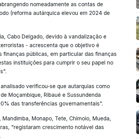
o, abrangendo nomeadamente as contas de
íodo (reforma autárquica elevou em 2024 de
ia, Cabo Delgado, devido à vandalização e
rroristas - acrescenta que o objetivo é
s finanças públicas, em particular das finanças
stas instituições para cumprir o seu papel no
s".
 analisado verificou-se que autarquias como
ha de Moçambique, Ribaué e Sussundenda
90% das transferências governamentais".
e, Mandimba, Monapo, Tete, Chimoio, Mueda,
ras, "registaram crescimento notável das
.