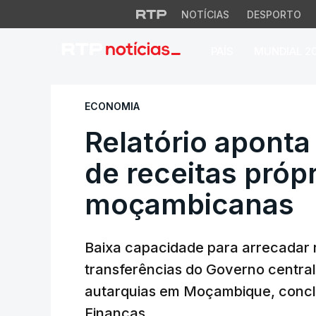
NOTÍCIAS
DESPORTO
PAÍS
MUNDIAL 2
Relatório aponta b
ECONOMIA
Relatório aponta
de receitas próp
moçambicanas
Baixa capacidade para arrecadar 
transferências do Governo central s
autarquias em Moçambique, conclui
Finanças.