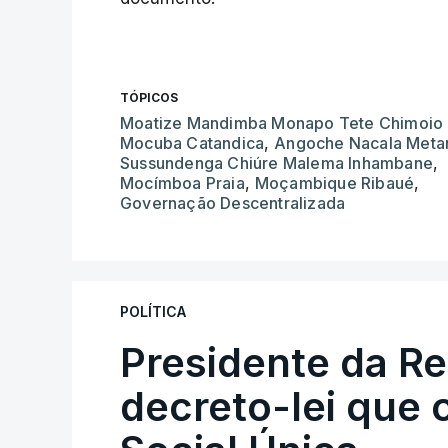
TÓPICOS
Moatize Mandimba Monapo Tete Chimoio
Mocuba Catandica
,
Angoche Nacala Meta
Sussundenga Chiúre Malema Inhambane
,
Mocímboa Praia
,
Moçambique Ribaué
,
Governação Descentralizada
POLÍTICA
Presidente da R
decreto-lei que 