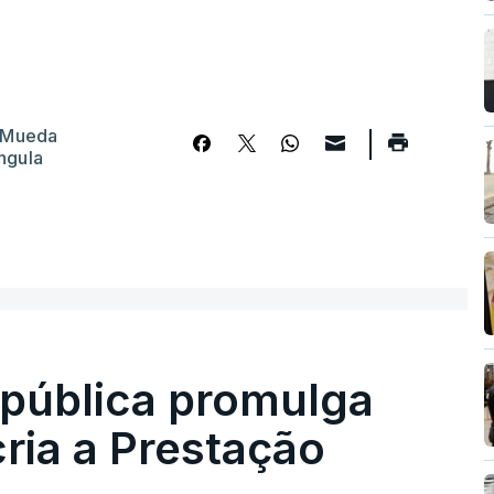
 Mueda
ngula
epública promulga
cria a Prestação