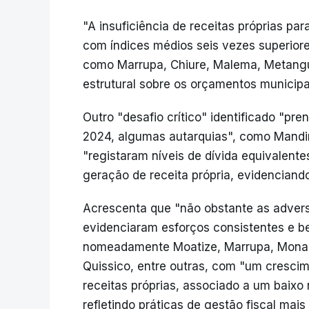
"A insuficiência de receitas próprias pa
com índices médios seis vezes superiore
como Marrupa, Chiure, Malema, Metangul
estrutural sobre os orçamentos municipa
Outro "desafio crítico" identificado "p
2024, algumas autarquias", como Man
"registaram níveis de dívida equivalent
geração de receita própria, evidenciando
Acrescenta que "não obstante as advers
evidenciaram esforços consistentes e b
nomeadamente Moatize, Marrupa, Monap
Quissico, entre outras, com "um cresc
receitas próprias, associado a um baix
refletindo práticas de gestão fiscal mais