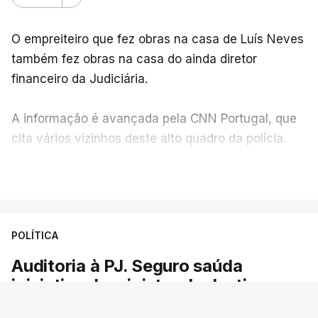
O empreiteiro que fez obras na casa de Luís Neves
também fez obras na casa do ainda diretor
financeiro da Judiciária.
A informação é avançada pela CNN Portugal, que
cita vários vizinhos deste alto quadro da polícia.
VER MAIS
Foi o diretor financeiro, Álvaro Pires, que assumiu a
responsabilidade de sugerir as instalações da
Construbarcelos para acolher um atrelado
POLÍTICA
apreendido numa operação de droga.
Auditoria à PJ. Seguro saúda
iniciativa da ministra da Justiça