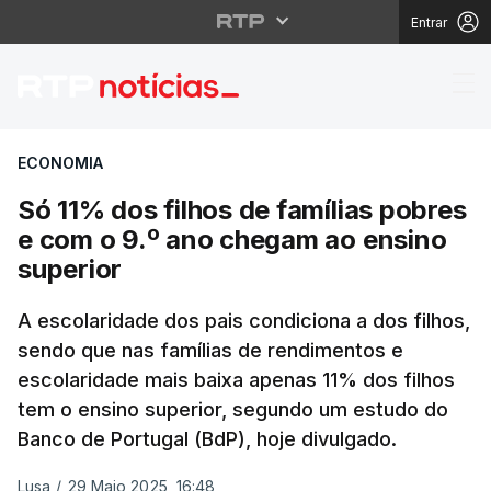
Entrar
Só 11% dos filhos de f
ECONOMIA
Só 11% dos filhos de famílias pobres
e com o 9.º ano chegam ao ensino
superior
A escolaridade dos pais condiciona a dos filhos,
sendo que nas famílias de rendimentos e
escolaridade mais baixa apenas 11% dos filhos
tem o ensino superior, segundo um estudo do
Banco de Portugal (BdP), hoje divulgado.
Lusa
/
29 Maio 2025, 16:48