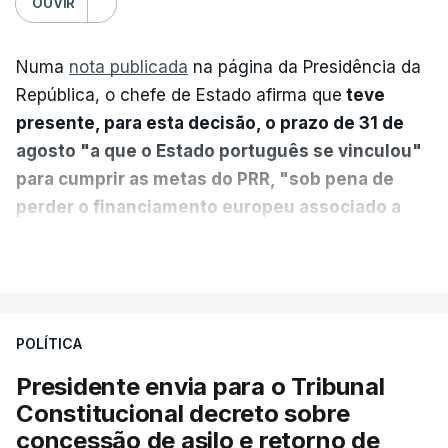
OUVIR
Numa
nota publicada
na página da Presidência da
República, o chefe de Estado afirma que
teve
presente, para esta decisão, o prazo de 31 de
agosto "a que o Estado português se vinculou"
para cumprir as metas do PRR, "sob pena de
perder o financiamento europeu associado a
essa reforma específica".
VER MAIS
António José Seguro entende que a reforma reúne
treze apoios sociais "num só" e pretende "tornar o
POLÍTICA
sistema mais simples, mais justo e transparente".
Presidente envia para o Tribunal
"Sempre que seja possível reduzir burocracias,
Constitucional decreto sobre
eliminar sobreposições e garantir que os apoios
concessão de asilo e retorno de