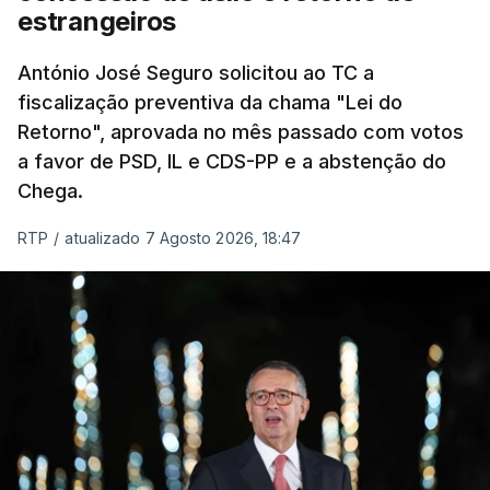
chegam a quem mais necessita, estaremos a dar
estrangeiros
um passo na direção certa", argumenta o
António José Seguro solicitou ao TC a
Presidente da República.
fiscalização preventiva da chama "Lei do
Retorno", aprovada no mês passado com votos
Assegurar que "ninguém é
a favor de PSD, IL e CDS-PP e a abstenção do
prejudicado"
Chega.
RTP
/
atualizado 7 Agosto 2026, 18:47
O Preisdente deixa, no entanto, deixa alguns
avisos:
uma reforma desta dimensão "deve ter
como primeiro critério a proteção das pessoas"
e "nenhum processo de simplificação pode
traduzir-se numa diminuição da proteção
social".