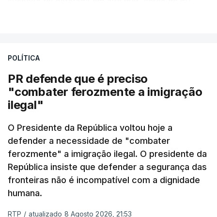
suspeita foi detetada em alto mar, cerca de 60
milhas náuticas ao largo de Sines.
VER MAIS
A apreensão aconteceu na tarde desta sexta-feira,
desencadeando uma ação de prevenção
POLÍTICA
desencadeada pela Polícia Judiciária, em
PR defende que é preciso
articulação com a Marinha, a Autoridade Marítima
"combater ferozmente a imigração
Nacional e a Força Aérea.
ilegal"
O ano de 2026 tem sido um ano de recordes: foi
O Presidente da República voltou hoje a
apreendida mais cocaína até ao momento de que
defender a necessidade de "combater
em todo o ano de 2025.
ferozmente" a imigração ilegal. O presidente da
A ação de prevenção visa a deteção em alto mar
República insiste que defender a segurança das
de embarcações de alta velocidade (EAV) que
fronteiras não é incompatível com a dignidade
humana.
utilizam a costa nacional para o tráfico de droga.
RTP
/
atualizado 8 Agosto 2026, 21:53
c/ Lusa