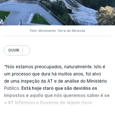
favorecimento a construtora
DST
7 Agosto 2026, 20:28
Foto: Movimento Terra de Miranda
Partidos criticam silêncio de
Luís Montenegro nas
polémicas com Luís Neves
OUVIR
atualizado 7 Agosto 2026, 21:04
"Nós estamos preocupados, naturalmente. Isto é
Diretor financeiro da PJ
um processo que dura há muitos anos, foi alvo
nega que Construbarcelos
tenha feito obras na casa
de uma inspeção da AT e de análise do Ministério
onde vive
Público.
Está hoje claro que são devidos os
atualizado 7 Agosto 2026, 15:56
impostos e aquilo que nós queremos saber é se
a AT informou o Governo de algum risco
Auditoria à PJ foi pedida por
caducidade
", disse, em declarações à Lusa, o
VER MAIS