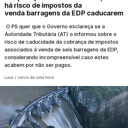
há risco de impostos da
Do início da polémica com a revelação de obras a
venda barragens da EDP caducarem
título pessoal, numa propriedade no Alentejo, feitas
pelo mesmo empreiteiro contratado 17 vezes para
O PS quer que o Governo esclareça se a
Autoridade Tributária (AT) o informou sobre o
obras na Polícia Judiciária (PJ) até aos últimos dias,
risco de caducidade da cobrança de impostos
em que até do Governo surgiram ordens para mais
associados à venda de seis barragens da EDP,
inquéritos e averiguações aos seus mandatos à
considerando incompreensível caso estes
frente da polícia criminal, Luís Neves está há
acabem por não ser pagos.
praticamente um mês sem sair do topo das
notícias.
Lusa
/
cerca de uma hora
ARTIGOS RELACIONADOS
Nova polémica com Luís
Neves. Ministro nega