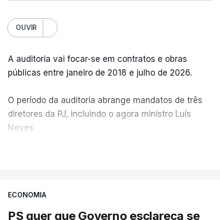
OUVIR
A auditoria vai focar-se em contratos e obras
públicas entre janeiro de 2018 e julho de 2026.
O período da auditoria abrange mandatos de três
diretores da PJ, incluindo o agora ministro Luís
Neves.
VER MAIS
A Judiciária confirma que foi o atual diretor quem
sugeriu esta auditoria e que a ministra concordou.
ECONOMIA
Não há prazos fixados para a conclusão desta
avaliação à Polícia Judiciária.
PS quer que Governo esclareça se