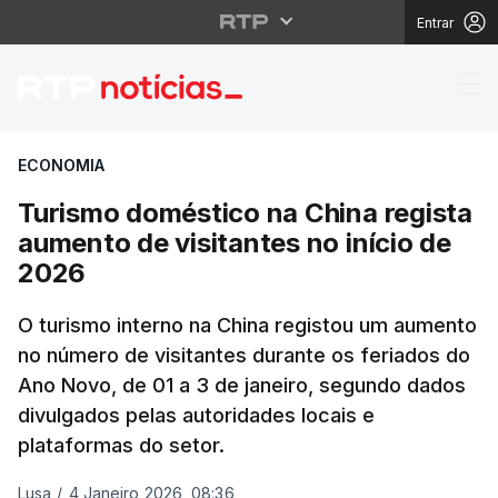
Entrar
Turismo doméstico na C
ECONOMIA
Turismo doméstico na China regista
aumento de visitantes no início de
2026
O turismo interno na China registou um aumento
no número de visitantes durante os feriados do
Ano Novo, de 01 a 3 de janeiro, segundo dados
divulgados pelas autoridades locais e
plataformas do setor.
Lusa
/
4 Janeiro 2026, 08:36