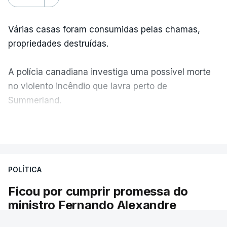
Várias casas foram consumidas pelas chamas,
propriedades destruídas.
A polícia canadiana investiga uma possível morte
no violento incêndio que lavra perto de
Summerland.
VER MAIS
Éum cenário de terror, descreve o primeiro-ministro
da Columbia Britânica, David Iby.
POLÍTICA
Ficou por cumprir promessa do
ERRO
100
ministro Fernando Alexandre
ERROR ON HTML5 MEDIA ELEMENT