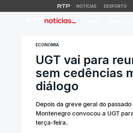
NOTÍCIAS
DESPORTO
PAÍS
MUNDIAL 2
UGT vai para reun
ECONOMIA
UGT vai para re
sem cedências m
diálogo
Depois da greve geral do passado 
Montenegro convocou a UGT para 
terça-feira.