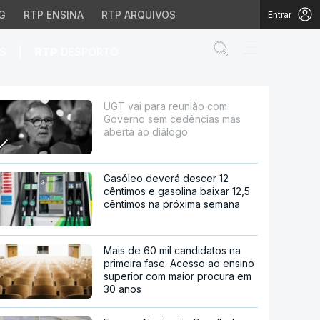
G
RTP ENSINA
RTP ARQUIVOS
Entrar
Abrir campo de
|
S
RTP
DESPORTO
dências mas aberta ao 
UGT vai para reunião com
Governo sem cedências mas
aberta ao diálogo
Gasóleo deverá descer 12
cêntimos e gasolina baixar 12,5
cêntimos na próxima semana
Mais de 60 mil candidatos na
primeira fase. Acesso ao ensino
superior com maior procura em
30 anos