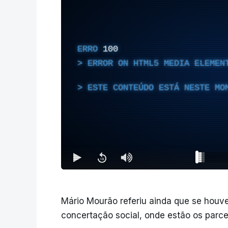
ERRO
100
ERROR ON HTML5 MEDIA ELEMEN
ESTE CONTEÚDO ESTÁ NESTE MO
Mário Mourão referiu ainda que se houv
concertação social, onde estão os parcei