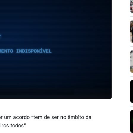
T
MENTO INDISPONÍVEL
er um acordo “tem de ser no âmbito da
ros todos”.