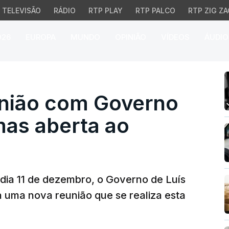
TELEVISÃO
RÁDIO
RTP PLAY
RTP PALCO
RTP ZIG ZA
026
EUROPA
MUNDO
OPINIÃO
VÍDEOS
ÁUDIO
ião com Governo sem ce
união com Governo
as aberta ao
dia 11 de dezembro, o Governo de Luís
uma nova reunião que se realiza esta